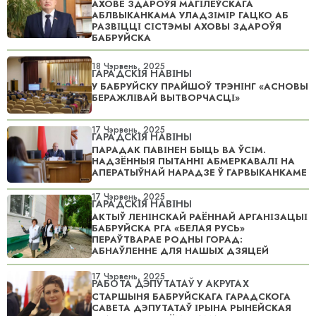
АХОВЕ ЗДАРОЎЯ МАГІЛЁЎСКАГА
АБЛВЫКАНКАМА УЛАДЗІМІР ГАЦКО АБ
РАЗВІЦЦІ СІСТЭМЫ АХОВЫ ЗДАРОЎЯ
БАБРУЙСКА
18 Чэрвень, 2025
ГАРАДСКІЯ НАВІНЫ
У БАБРУЙСКУ ПРАЙШОЎ ТРЭНІНГ «АСНОВЫ
БЕРАЖЛІВАЙ ВЫТВОРЧАСЦІ»
17 Чэрвень, 2025
ГАРАДСКІЯ НАВІНЫ
ПАРАДАК ПАВІНЕН БЫЦЬ ВА ЎСІМ.
НАДЗЁННЫЯ ПЫТАННІ АБМЕРКАВАЛІ НА
АПЕРАТЫЎНАЙ НАРАДЗЕ Ў ГАРВЫКАНКАМЕ
17 Чэрвень, 2025
ГАРАДСКІЯ НАВІНЫ
АКТЫЎ ЛЕНІНСКАЙ РАЁННАЙ АРГАНІЗАЦЫІ
БАБРУЙСКА РГА «БЕЛАЯ РУСЬ»
ПЕРАЎТВАРАЕ РОДНЫ ГОРАД:
АБНАЎЛЕННЕ ДЛЯ НАШЫХ ДЗЯЦЕЙ
17 Чэрвень, 2025
РАБОТА ДЭПУТАТАЎ У АКРУГАХ
СТАРШЫНЯ БАБРУЙСКАГА ГАРАДСКОГА
САВЕТА ДЭПУТАТАЎ ІРЫНА РЫНЕЙСКАЯ