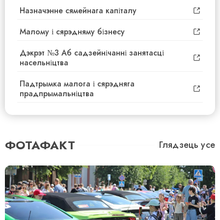
Назначэнне сямейнага капіталу
Малому і сярэдняму бізнесу
Дэкрэт №3 Аб садзейнічанні занятасці
насельніцтва
Падтрымка малога і сярэдняга
прадпрымальніцтва
ФОТАФАКТ
Глядзець усе