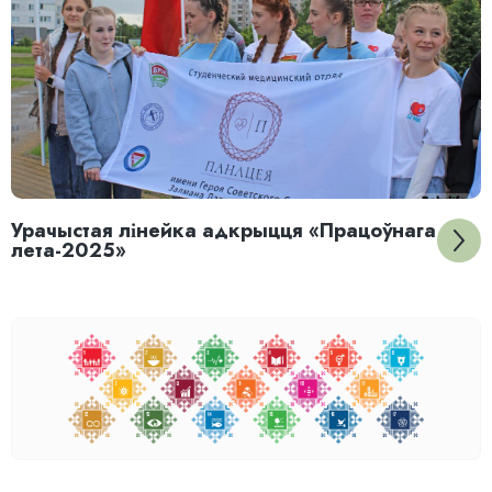
Урачыстая лінейка адкрыцця «Працоўнага
лета-2025»