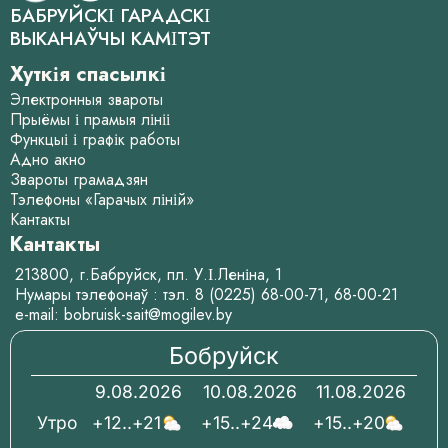
БАБРУЙСКІ ГАРАДСКІ
ВЫКАНАЎЧЫ КАМІТЭТ
Хуткія спасылкі
Электронныя звароты
Прыёмы і прамыя лініі
Функцыі і графік работы
Адно акно
Звароты грамадзян
Тэлефоны «Гарачых ліній»
Кантакты
Кантакты
213800, г.Бабруйск, пл. У.І.Леніна, 1
Нумары тэлефонаў : тэл.
8 (0225) 68-00-71
,
68-00-21
e-mail:
bobruisk-sait@mogilev.by
Бобруйск
9.08.2026
10.08.2026
11.08.2026
Утро
+12..+21
+15..+24
+15..+20