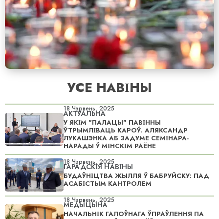
УСЕ НАВІНЫ
18 Чэрвень, 2025
АКТУАЛЬНА
У ЯКІМ "ПАЛАЦЫ" ПАВІННЫ
ЎТРЫМЛІВАЦЬ КАРОЎ. АЛЯКСАНДР
ЛУКАШЭНКА АБ ЗАДУМЕ СЕМІНАРА-
НАРАДЫ Ў МІНСКІМ РАЁНЕ
18 Чэрвень, 2025
ГАРАДСКІЯ НАВІНЫ
БУДАЎНІЦТВА ЖЫЛЛЯ Ў БАБРУЙСКУ: ПАД
АСАБІСТЫМ КАНТРОЛЕМ
18 Чэрвень, 2025
МЕДЫЦЫНА
НАЧАЛЬНІК ГАЛОЎНАГА ЎПРАЎЛЕННЯ ПА