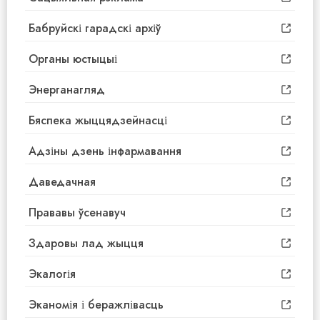
Бабруйскі гарадскі архіў
Органы юстыцыі
Энерганагляд
Бяспека жыццядзейнасці
Адзіны дзень інфармавання
Даведачная
Прававы ўсенавуч
Здаровы лад жыцця
Экалогія
Эканомія і беражлівасць