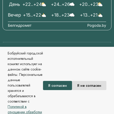
День
+22..+24
+24..+26
+20..+23
Вечер
+15..+22
+18..+23
+13..+21
Белгидромет
Pogoda.by
© 2006-2026 Бабруйскі гарадскі выканаўчы камітэт
Бобруйский городской
Афіцыйны сайт
исполнительный
Пры перадруку матэрыялаў спасылка абавязковая.
комитет использует на
Распрацоўка і суправаджэнне
данном сайте cookie-
Магілёўскі рэгіянальны інфармацыйны цэнтр
файлы. Персональные
Сайт зарегистрирован в Государственном регистре
данные
информационных ресурсов Республики Беларусь. №
пользователей
Я согласен
Я не согласен
7822542479 от 09.04.2025г.
хранятся и
Политика в области обработки персональных данных
обрабатываются в
соответствии с
Политикой в
отношении обработки