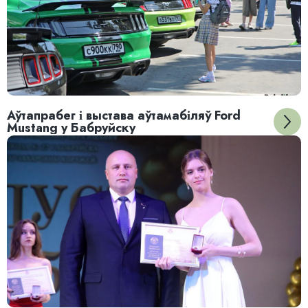
Аўтапрабег і выстава аўтамабіляў Ford
Mustang у Бабруйску