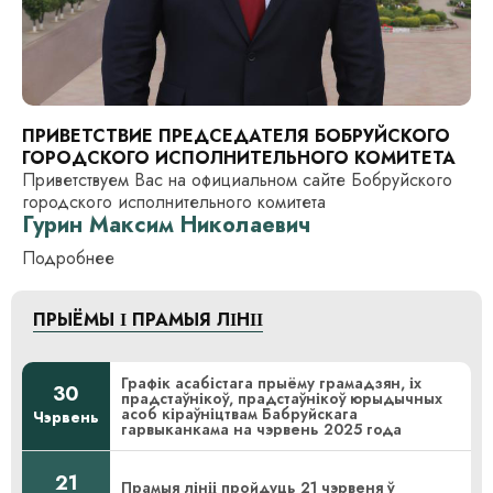
ПРИВЕТСТВИЕ ПРЕДСЕДАТЕЛЯ БОБРУЙСКОГО
ГОРОДСКОГО ИСПОЛНИТЕЛЬНОГО КОМИТЕТА
Приветствуем Вас на официальном сайте Бобруйского
городского исполнительного комитета
Гурин Максим Николаевич
Подробнее
ПРЫЁМЫ І ПРАМЫЯ ЛІНІІ
Графік асабістага прыёму грамадзян, іх
30
прадстаўнікоў, прадстаўнікоў юрыдычных
асоб кіраўніцтвам Бабруйскага
Чэрвень
гарвыканкама на чэрвень 2025 года
21
Прамыя лініі пройдуць 21 чэрвеня ў