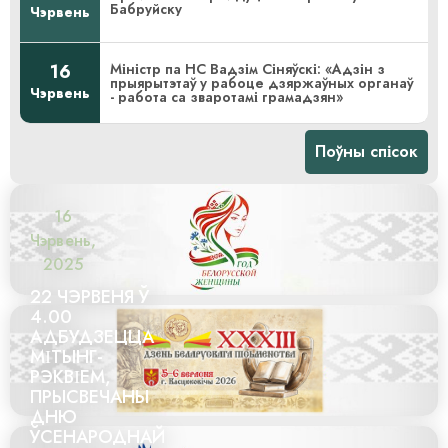
Бабруйску
Чэрвень
16
Міністр па НС Вадзім Сіняўскі: «Адзін з
прыярытэтаў у рабоце дзяржаўных органаў
Чэрвень
- работа са зваротамі грамадзян»
Поўны спісок
16
Чэрвень,
2025
22 ЧЭРВЕНЯ Ў
4.00
АДБУДЗЕЦЦА
МІТЫНГ-
РЭКВІЕМ,
ПРЫСВЕЧАНЫ
ДНЮ
ЎСЕНАРОДНАЙ