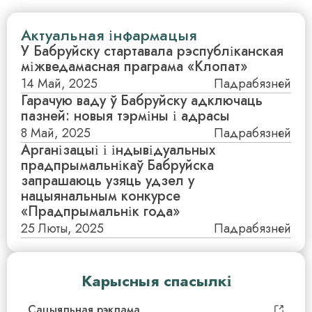
Актуальная інфармацыя
У Бабруйску стартавала рэспубліканская
міжведамасная праграма «Клопат»
14 Май, 2025
Падрабязней
Гарачую ваду ў Бабруйску адключаць
пазней: новыя тэрміны і адрасы
8 Май, 2025
Падрабязней
Арганізацыі і індывідуальных
прадпрымальнікаў Бабруйска
запрашаюць узяць удзел у
нацыянальным конкурсе
«Прадпрымальнік года»
25 Люты, 2025
Падрабязней
Карысныя спасылкі
Сацыяльная рэклама