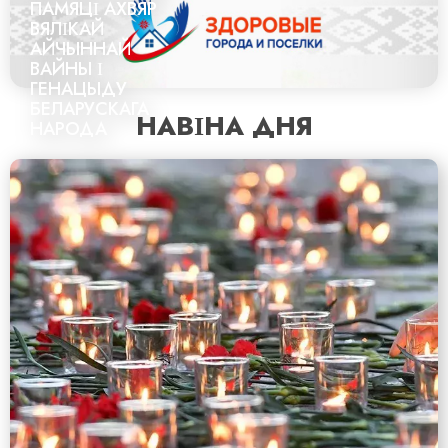
ПАМЯЦІ АХВЯР
ВЯЛІКАЙ
АЙЧЫННАЙ
ВАЙНЫ І
ГЕНАЦЫДУ
БЕЛАРУСКАГА
НАВІНА ДНЯ
НАРОДА