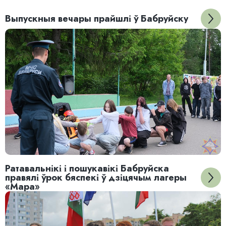
Выпускныя вечары прайшлі ў Бабруйску
Ратавальнікі і пошукавікі Бабруйска
правялі ўрок бяспекі ў дзіцячым лагеры
«Мара»