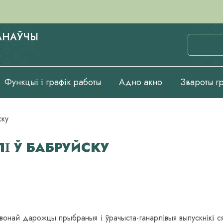
КАНАЎЧЫ
Функцыі і графік работы
Адно акно
Звароты г
ску
 Ў БАБРУЙСКУ
вонай дарожцы прыбраныя і ўрачыста-ганарлівыя выпускнікі 