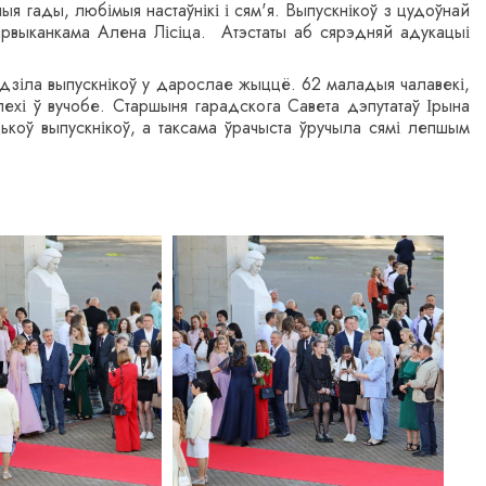
ьныя гады, любімыя настаўнікі і сям'я. Выпускнікоў з цудоўнай
арвыканкама Алена Лісіца. Атэстаты аб сярэдняй адукацыі
одзіла выпускнікоў у дарослае жыццё. 62 маладыя чалавекі,
спехі ў вучобе. Старшыня гарадскога Савета дэпутатаў Ірына
ькоў выпускнікоў, а таксама ўрачыста ўручыла сямі лепшым