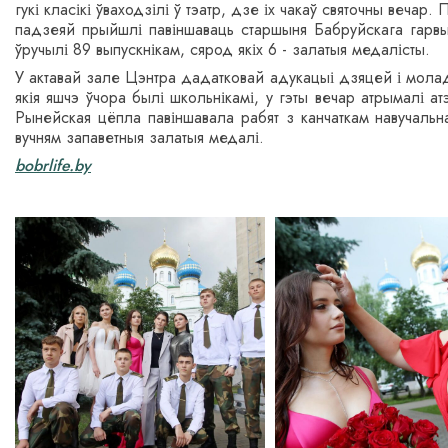
гукі класікі ўваходзілі ў тэатр, дзе іх чакаў святочны вечар
падзеяй прыйшлі павіншаваць старшыня Бабруйскага гарвы
ўручылі 89 выпускнікам, сярод якіх 6 - залатыя медалісты.
У актавай зале Цэнтра дадатковай адукацыі дзяцей і молад
якія яшчэ ўчора былі школьнікамі, у гэты вечар атрымалі а
Рынейская цёпла павіншавала рабят з канчаткам навучальн
вучням запаветныя залатыя медалі.
bobrlife.by