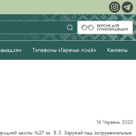
рамадзян
Тэлефоны «Гарачых ліній»
Кантакты
16 Чэрвень 2025
сярэдняй школы №27 ім. В.З. Харужай пад інструментальныя