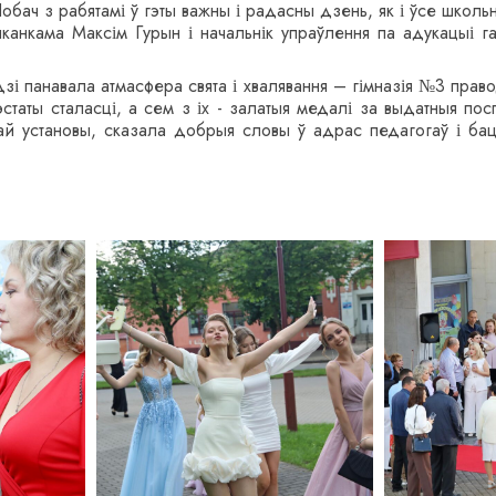
. Побач з рабятамі ў гэты важны і радасны дзень, як і ўсе школ
канкама Максім Гурын і начальнік упраўлення па адукацыі г
зі панавала атмасфера свята і хвалявання – гімназія №3 прав
тэстаты сталасці, а сем з іх - залатыя медалі за выдатныя по
ай установы, сказала добрыя словы ў адрас педагогаў і бац