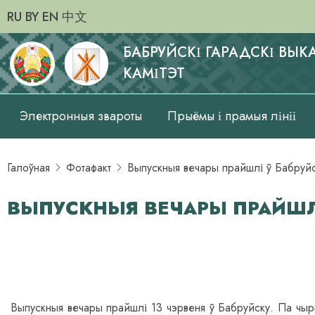
RU
BY
EN
中文
БАБРУЙСКІ ГАРАДСКІ ВЫ
КАМІТЭТ
Основная
Электронныя звароты
Прыёмы і прамыя лініі
навигация_be
Галоўная
Фотафакт
Выпускныя вечары прайшлі ў Бабруй
ВЫПУСКНЫЯ ВЕЧАРЫ ПРАЙШЛІ
Выпускныя вечары прайшлі 13 чэрвеня ў Бабруйску. Па чыр