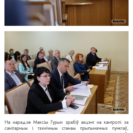
На нарадзе Максім Гурын зрабіў акцэнт на кантролі за
санітарным і тэхнічным станам прыпыначных пунктаў,