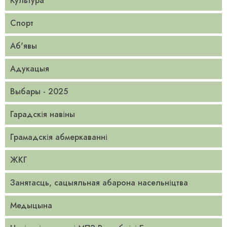
Культура
Спорт
Аб'явы
Адукацыя
Выбары - 2025
Гарадскія навіны
Грамадскія абмеркаванні
ЖКГ
Занятасць, сацыяльная абарона насельніцтва
Медыцына