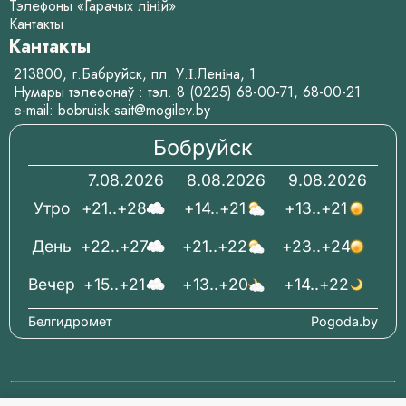
Тэлефоны «Гарачых ліній»
Кантакты
Кантакты
213800, г.Бабруйск, пл. У.І.Леніна, 1
Нумары тэлефонаў : тэл.
8 (0225) 68-00-71
,
68-00-21
e-mail:
bobruisk-sait@mogilev.by
Бобруйск
7.08.2026
8.08.2026
9.08.2026
Утро
+21..+28
+14..+21
+13..+21
День
+22..+27
+21..+22
+23..+24
Вечер
+15..+21
+13..+20
+14..+22
Белгидромет
Pogoda.by