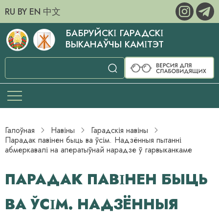
RU
BY
EN
中文
БАБРУЙСКІ ГАРАДСКІ
ВЫКАНАЎЧЫ КАМІТЭТ
Галоўная
Навіны
Гарадскія навіны
Парадак павінен быць ва ўсім. Надзённыя пытанні
абмеркавалі на аператыўнай нарадзе ў гарвыканкаме
ПАРАДАК ПАВІНЕН БЫЦЬ
ВА ЎСІМ. НАДЗЁННЫЯ