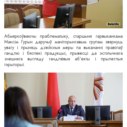
Абмяркоўваючы праблематыку, старшыня гарвыканкама
Максім Гурын даручыў маніторынгавым групам звярнуць
увагу і прыняць дзейсныя меры па выкананні правілаў
гандлю і бяспекі прадукцыі, прывесці да эстэтычнага
знешняга выгляду гандлёвыя аб'екты і прылеглыя
тэрыторыі.