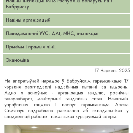
Навіны інспекцыі МПЗ Рэспублікі Беларусь па г.
Бабруйску
Навіны арганізацый
Паведамленнi УУС, ДАІ, МНС, інспекцыі
Прыёмы і прамыя лініі
Эканоміка
17 Чэрвень 2025
На аператыўнай нарадзе ў Бабруйскім гарвыканкаме 17
чэрвеня разгледзелі надзённыя пытанні за тыдзень.
Адно з асноўных - арганізацыя гандлю, рознічны
тавараабарот, маніторынгі гандлёвых сетак. Начальнік
упраўлення гандлю і паслуг гарвыканкама Алена
Семянчук падрабязна расказала аб складальніках у
штодзённай рабоце і паказчыках курыруемай сферы.