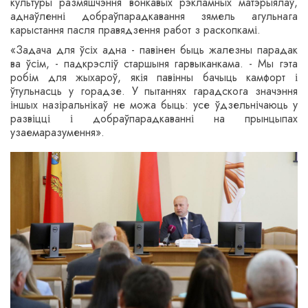
культуры размяшчэння вонкавых рэкламных матэрыялаў,
аднаўленні добраўпарадкавання зямель агульнага
карыстання пасля правядзення работ з раскопкамі.
«Задача для ўсіх адна - павінен быць жалезны парадак
ва ўсім, - падкрэсліў старшыня гарвыканкама. - Мы гэта
робім для жыхароў, якія павінны бачыць камфорт і
ўтульнасць у горадзе. У пытаннях гарадскога значэння
іншых назіральнікаў не можа быць: усе ўдзельнічаюць у
развіцці і добраўпарадкаванні на прынцыпах
узаемаразумення».