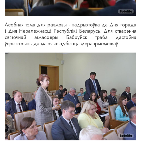
Асобная тэма для размовы - падрыхтоўка да Дня горада
і Дня Незалежнасці Рэспублікі Беларусь. Для стварэння
святочнай атмасферы Бабруйск трэба дастойна
ўпрыгожыць да маючых адбыцца мерапрыемстваў.