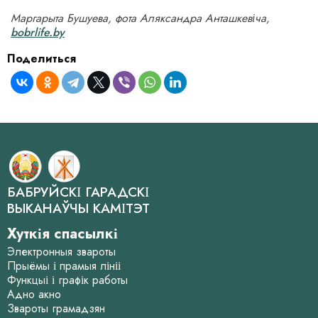
Маргарыта Бушуева, фота Аляксандра Анташкевіча,
bobrlife.by
Поделиться
БАБРУЙСКІ ГАРАДСКІ
ВЫКАНАЎЧЫ КАМІТЭТ
Хуткія спасылкі
Электронныя звароты
Прыёмы і прамыя лініі
Функцыі і графік работы
Адно акно
Звароты грамадзян