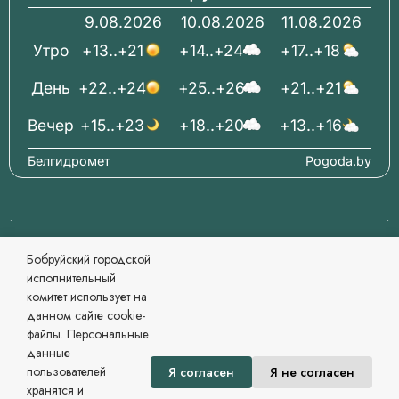
9.08.2026
10.08.2026
11.08.2026
Утро
+13..+21
+14..+24
+17..+18
День
+22..+24
+25..+26
+21..+21
Вечер
+15..+23
+18..+20
+13..+16
Белгидромет
Pogoda.by
© 2006-2026 Бобруйский городской исполнительный
Бобруйский городской
комитет Официальный сайт
исполнительный
При перепечатке материалов ссылка обязательна.
комитет использует на
Разработка и сопровождение
данном сайте cookie-
Могилевский региональный информационный центр
файлы. Персональные
Сайт зарегистрирован в Государственном регистре
данные
информационных ресурсов Республики Беларусь. №
пользователей
Я согласен
Я не согласен
7822542479 от 09.04.2025г.
хранятся и
Политика в области обработки персональных данных