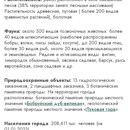
лесов (38% территории занято лесными массивами).
Растительность древесная, луговая ( более 200 видов
травянистых растений), болотная.
Фауна:
около 300 видов позвоночных животных: более
40 видов млекопитающих (наиболее распространены
бобры, волки, лисы зайцы, косули), до 200 видов птиц,
более 30 видов рыб, около 20 видов пресмыкающихся
и земноводных. Редкие и исчезающие виды: филин,
зимородок обыкновенный, овсянка садовая, барсук, рысь
европейская, соня садовая и др.
Природоохранные объекты:
13 гидрологических
заказников, 2 ландшафтных заказника, 3 ботанических
памятника природы. На территории города
расположены: ботанический памятник природы местного
значения «
Бобруйский дуб-великан
», геологический
памятник природы местного значения «
­Луковая гора
».­ ­
Население города
: 208,611 тыс. человек (на
01.01.2023).­