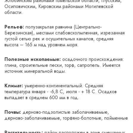
Жлобинским районами Гомельской области, Глусским,
Осиповичским, Кировским районами Могилевской
области.
Рельеф:
полузакрытая равнина (Центрально-
Березинская), местами слабовсхолмленная, изрезанная
густой сетью рек и осушительных каналов, средн­яя
высота – 165 м над уровнем моря.
Полезные ископаемые:
осадочного происхождения:
глина, строительные пески, торф, сапропель. Имеется
источник минеральной воды.
Климат:
умеренно-континентальный. Средняя
температура января - -6,8 С­, июля - + 18 С. Осадков
выпадает в среднем 600 мм в год.
Почвы:
дерново-подзолистые заболачиваемые,
дерново-заболачиваемые, торфяно-болотные, пойменные
Растительность:
район расположен в зоне смешанных