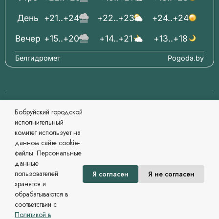
День
+21..+24
+22..+23
+24..+24
Вечер
+15..+20
+14..+21
+13..+18
Белгидромет
Pogoda.by
© 2006-2026 Бобруйский городской исполнительный
Бобруйский городской
комитет Официальный сайт
исполнительный
При перепечатке материалов ссылка обязательна.
комитет использует на
Разработка и сопровождение
данном сайте cookie-
Могилевский региональный информационный центр
файлы. Персональные
Сайт зарегистрирован в Государственном регистре
данные
информационных ресурсов Республики Беларусь. №
пользователей
Я согласен
Я не согласен
7822542479 от 09.04.2025г.
хранятся и
Политика в области обработки персональных данных
обрабатываются в
соответствии с
Политикой в