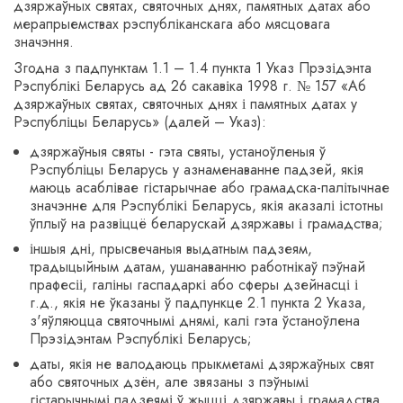
дзяржаўных святах, святочных днях, памятных датах або
мерапрыемствах рэспубліканскага або мясцовага
значэння.
Згодна з падпунктам 1.1 – 1.4 пункта 1 Указ Прэзідэнта
Рэспублікі Беларусь ад 26 сакавіка 1998 г. № 157 «Аб
дзяржаўных святах, святочных днях і памятных датах у
Рэспубліцы Беларусь» (далей – Указ):
дзяржаўныя святы - гэта святы, устаноўленыя ў
Рэспубліцы Беларусь у азнаменаванне падзей, якія
маюць асаблівае гістарычнае або грамадска-палітычнае
значэнне для Рэспублікі Беларусь, якія аказалі істотны
ўплыў на развіццё беларускай дзяржавы і грамадства;
іншыя дні, прысвечаныя выдатным падзеям,
традыцыйным датам, ушанаванню работнікаў пэўнай
прафесіі, галіны гаспадаркі або сферы дзейнасці і
г.д., якія не ўказаны ў падпункце 2.1 пункта 2 Указа,
з'яўляюцца святочнымі днямі, калі гэта ўстаноўлена
Прэзідэнтам Рэспублікі Беларусь;
даты, якія не валодаюць прыкметамі дзяржаўных свят
або святочных дзён, але звязаны з пэўнымі
гістарычнымі падзеямі ў жыцці дзяржавы і грамадства,