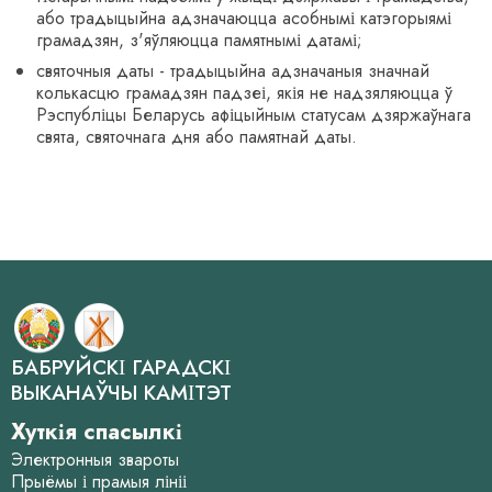
або традыцыйна адзначаюцца асобнымі катэгорыямі
грамадзян, з'яўляюцца памятнымі датамі;
святочныя даты - традыцыйна адзначаныя значнай
колькасцю грамадзян падзеі, якія не надзяляюцца ў
Рэспубліцы Беларусь афіцыйным статусам дзяржаўнага
свята, святочнага дня або памятнай даты.
БАБРУЙСКІ ГАРАДСКІ
ВЫКАНАЎЧЫ КАМІТЭТ
Хуткія спасылкі
Электронныя звароты
Прыёмы і прамыя лініі