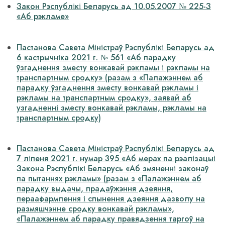
Закон Рэспублікі Беларусь ад 10.05.2007 № 225-З
«Аб рэкламе»
­
Пастанова Савета Міністраў Рэспублікі Беларусь ад
6 кастрычніка 2021 г. № 561 «Аб парадку
ўзгаднення зместу вонкавай рэкламы і рэкламы на
транспартным сродку» (разам з «Палажэннем аб
парадку ўзгаднення зместу вонкавай рэкламы і
рэкламы на транспартным сродку», заявай аб
узгадненні зместу вонкавай рэкламы, рэкламы на
транспартным сродку)
Пастанова Савета Міністраў Рэспублікі Беларусь ад
7 ліпеня 2021 г. нумар 395 «Аб мерах па рэалізацыі
Закона Рэспублікі Беларусь «Аб змяненні законаў
па пытаннях рэкламы» (разам з «Палажэннем аб
парадку выдачы, прадаўжэння дзеяння,
пераафармлення і спынення дзеяння дазволу на
размяшчэнне сродку вонкавай рэкламы»,
«Палажэннем аб парадку правядзення таргоў на