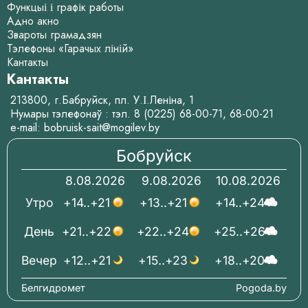
Функцыі і графік работы
Адно акно
Звароты грамадзян
Тэлефоны «Гарачых ліній»
Кантакты
Кантакты
213800, г.Бабруйск, пл. У.І.Леніна, 1
Нумары тэлефонаў : тэл.
8 (0225) 68-00-71
,
68-00-21
e-mail:
bobruisk-sait@mogilev.by
Бобруйск
8.08.2026
9.08.2026
10.08.2026
Утро
+14..+21
+13..+21
+14..+24
День
+21..+22
+22..+24
+25..+26
Вечер
+12..+21
+15..+23
+18..+20
Белгидромет
Pogoda.by