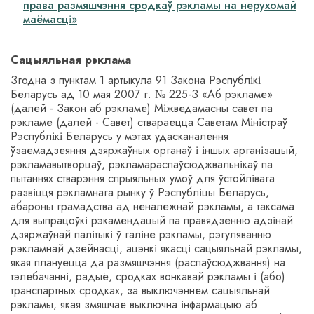
права размяшчэння сродкаў рэкламы на нерухомай
маёмасці»
Сацыяльная рэклама
Згодна з пунктам 1 артыкула 91 Закона Рэспублікі
Беларусь ад 10 мая 2007 г. № 225-З
«
Аб рэкламе»
(далей - Закон аб рэкламе) Міжведамасны савет па
рэкламе (далей - Савет) ствараецца Саветам Міністраў
Рэспублікі Беларусь у мэтах удасканалення
ўзаемадзеяння дзяржаўных органаў і іншых арганізацый,
рэкламавытворцаў, рэкламараспаўсюджвальнікаў па
пытаннях стварэння спрыяльных умоў для ўстойлівага
развіцця рэкламнага рынку ў Рэспубліцы Беларусь,
абароны грамадства ад неналежнай рэкламы, а таксама
для выпрацоўкі рэкамендацый па правядзенню адзінай
дзяржаўнай палітыкі ў галіне рэкламы, рэгуляванню
рэкламнай дзейнасці, ацэнкі якасці сацыяльнай рэкламы,
якая плануецца да размяшчэння (распаўсюджвання) на
тэлебачанні, радыё, сродках вонкавай рэкламы і (або)
транспартных сродках, за выключэннем сацыяльнай
рэкламы, якая змяшчае выключна інфармацыю аб