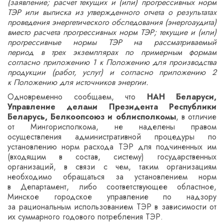
(заявление; расчет текущих и (или) прогрессивных норм
ТЭР или выписка из утвержденного отчета о результатах
проведения энергетического обследования (энергоаудита)
вместо расчета прогрессивных норм ТЭР; текущие и (или)
прогрессивные нормы ТЭР на рассматриваемый
период в
трех экземплярах по
примерным
формам
согласно приложению
1 к Положению
для производства
продукции (работ
,
услуг) и согласно приложению
2
к Положению
для источников энергии
.
Одновременно сообщаем, что
НАН Беларуси,
Управление делами Президента Республики
Беларусь, Белкоопсоюз и облисполкомы
, в отличие
от Мингорисполкома, не наделены правом
осуществления административной процедуры по
установлению норм расхода ТЭР для подчиненных им
(входящим в состав, систему) государственных
организаций, в связи с чем, таким организациям
необходимо обращаться за установлением норм
в Департамент, либо соответствующее областное,
Минское городское управление по надзору
за рациональным использованием ТЭР в зависимости от
их суммарного годового потребления ТЭР.