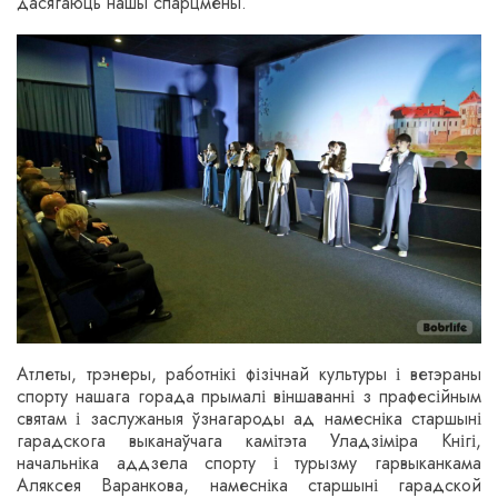
дасягаюць нашы спарцмены.
Атлеты, трэнеры, работнікі фізічнай культуры і ветэраны
спорту нашага горада прымалі віншаванні з прафесійным
святам і заслужаныя ўзнагароды ад намесніка старшыні
гарадскога выканаўчага камітэта Уладзіміра Кнігі,
начальніка аддзела спорту і турызму гарвыканкама
Аляксея Варанкова, намесніка старшыні гарадской