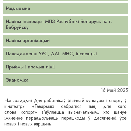
Медыцына
Навіны інспекцыі МПЗ Рэспублікі Беларусь па г.
Бабруйску
Навіны арганізацый
Паведамленнi УУС, ДАІ, МНС, інспекцыі
Прыёмы і прамыя лініі
Эканоміка
16 Май 2025
Напярэдадні Дня работнікаў фізічнай культуры і спорту ў
кінатэатры
«
Таварыш
»
сабраліся тыя, для каго
слова
«
спорт
»
з'яўляецца вызначальным, хто шануе
імкненне пераадольваць перашкоды ў дасягненні ўсё
новых і новых вяршынь.