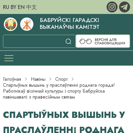
RU
BY
EN
中文
БАБРУЙСКІ ГАРАДСКІ
ВЫКАНАЎЧЫ КАМІТЭТ
Галоўная
Навіны
Спорт
Спартыўных вышынь у праслаўленні роднага горада!
Работнікаў фізічнай культуры і спорту Бабруйска
павіншавалі з прафесійным святам
СПАРТЫЎНЫХ ВЫШЫНЬ У
ПРАСЛАЎЛЕННІ РОДНАГА