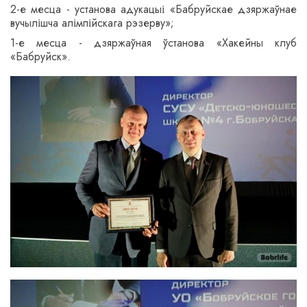
2-е месца - установа адукацыі «Бабруйскае дзяржаўнае
вучылішча алімпійскага рэзерву»;
1-е месца - дзяржаўная ўстанова «Хакейны клуб
«Бабруйск».