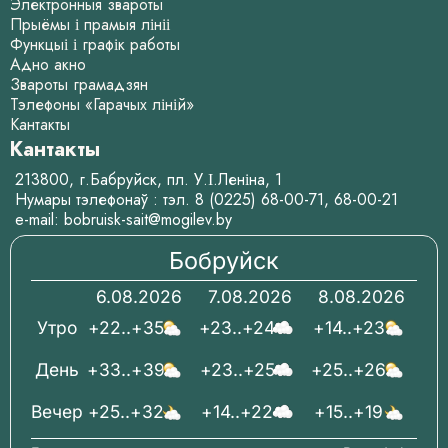
Электронныя звароты
Прыёмы і прамыя лініі
Функцыі і графік работы
Адно акно
Звароты грамадзян
Тэлефоны «Гарачых ліній»
Кантакты
Кантакты
213800, г.Бабруйск, пл. У.І.Леніна, 1
Нумары тэлефонаў : тэл.
8 (0225) 68-00-71
,
68-00-21
e-mail:
bobruisk-sait@mogilev.by
Бобруйск
6.08.2026
7.08.2026
8.08.2026
Утро
+22..+35
+23..+24
+14..+23
День
+33..+39
+23..+25
+25..+26
Вечер
+25..+32
+14..+22
+15..+19