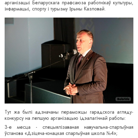
арганізацыі Беларускага прафсаюза работнікаў культуры,
інфармацыі, спорту і турызму Ірыны Казловай.
Тут жа былі адзначаны пераможцы гарадскога агляду-
конкурсу на лепшую арганізацыю ідэалагічнай работы:
3-е месца - спецыялізаваная навучальна-спартыўная
ўстанова «Дзіцяча-юнацкая спартыўная школа №4»;