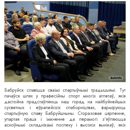
Бабруйск славіцца сваімі спартыўнымі традыцыямі. Тут
пачаўся шлях у прафесійны спорт многіх атлетаў, якія
дастойна прадстаўляюць наш горад на найбуйнейшых
сусветных і еўрапейскіх спаборніцтвах, фарміруюць
спартыўную славу Бабруйшчыны. Сторазовае цярпенне,
упартая праца і імкненне да перамогі з'яўляюцца
асноўнымі складнікамі поспеху і высокіх вынікаў, якіх