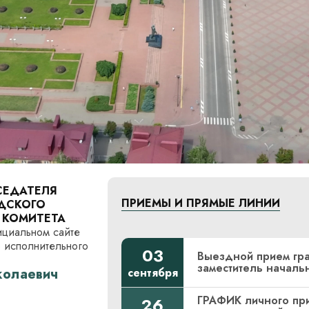
СЕДАТЕЛЯ
ПРИЕМЫ И ПРЯМЫЕ ЛИНИИ
ДСКОГО
 КОМИТЕТА
ициальном сайте
 исполнительного
03
Выездной прием гра
заместитель началь
колаевич
сентября
ГРАФИК личного при
26