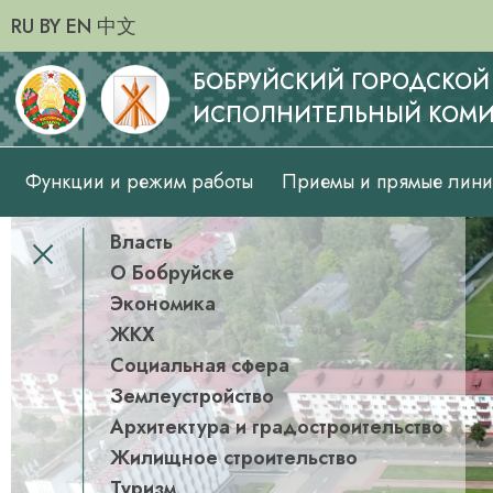
RU
BY
EN
中文
БОБРУЙСКИЙ ГОРОДСКОЙ
ИСПОЛНИТЕЛЬНЫЙ КОМИ
Основная
Функции и режим работы
Приемы и прямые лин
навигация
Власть
Банер
О Бобруйске
меню
Экономика
ЖКХ
Социальная сфера
Землеустройство
Архитектура и градостроительство
Жилищное строительство
Туризм