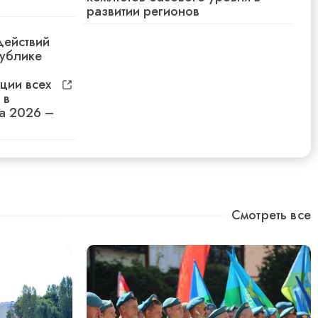
ДСЕДАТЕЛЯ БОБРУЙСКОГО ГОРИСПОЛКОМА
развитии регионов
СЬ ПОБЕДОЙ «ТАЙФУНА»
действий
публике
АКТУАЛЬНО
/
ции всех
АМИ И РЮКЗАКАМИ. В БОБРУЙСКЕ РАБОТАЕТ
 в
БАЗАР
а 2026 –
Смотреть все