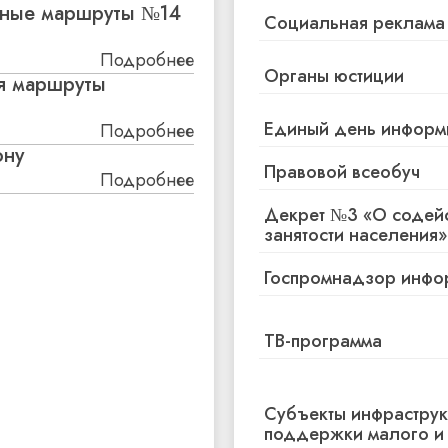
сные маршруты №14
Социальная реклама
Подробнее
Органы юстиции
ся маршруты
6 августа, 2026
БЕЗОПАСНОЕ
Единый день информ
Подробнее
ону
Правовой всеобуч
Подробнее
6 августа, 2026
Декрет №3 «О содей
В БОБРУЙСК
занятости населения»
БОРЬБЕ С 
Госпромнадзор инфо
6 августа, 2026
ПО-СОСЕДСК
ТВ-программа
ПЕНСИОНЕР
Субъекты инфрастру
6 августа, 2026
поддержки малого и
ТУРНИР НАЧ