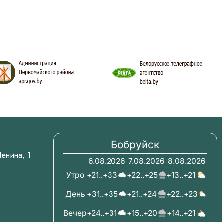
Бобруйск
.Ленина, 1
6.08.2026
7.08.2026
8.08.2026
Утро
+21..+33
+22..+25
+13..+21
День
+31..+35
+21..+24
+22..+23
Вечер
+24..+31
+15..+20
+14..+21