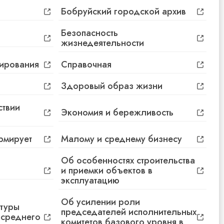
Бобруйский городской архив
Безопасность
жизнедеятельности
СООБЩЕНИЯ УВД, ГАИ, МЧС, ИНСПЕКЦИИ
/
 ОБЩЕНИЕ В СЕТИ
ирования
Справочная
Здоровый образ жизни
СООБЩЕНИЯ УВД, ГАИ, МЧС, ИНСПЕКЦИИ
/
ствии
Е МИЛИЦИЯ И БАНКИ ОБЪЕДИНЯЮТ УСИЛИЯ В
Экономия и бережливость
КИБЕРМОШЕННИКАМИ
рмирует
Малому и среднему бизнесу
СООБЩЕНИЯ УВД, ГАИ, МЧС, ИНСПЕКЦИИ
/
Об особенностях строительства
И. ИГРОМАНКА ИЗ БОБРУЙСКА ОБОКРАЛА
и приемки объектов в
КУ
эксплуатацию
Об усилении роли
ктуры
СПОРТ
/
председателей исполнительных
 среднего
АЛСЯ! ПЕРВОЕ ПРОТИВОСТОЯНИЕ В БОРЬБЕ ЗА
комитетов базового уровня в