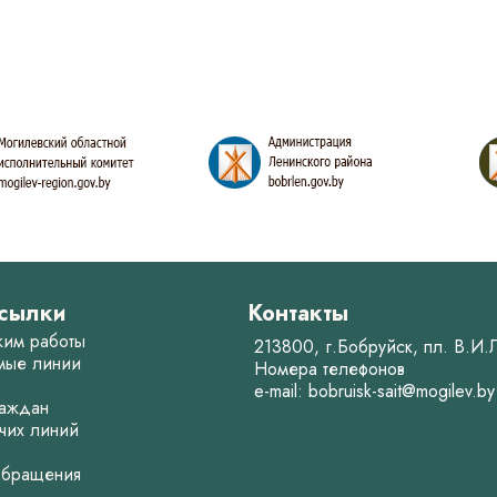
сылки
Контакты
жим работы
213800, г.Бобруйск, пл. В.И
мые линии
Номера телефонов
e-mail:
bobruisk-sait@mogilev.by
аждан
чих линий
обращения