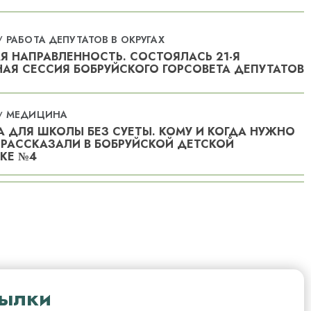
РАБОТА ДЕПУТАТОВ В ОКРУГАХ
/
 НАПРАВЛЕННОСТЬ. СОСТОЯЛАСЬ 21-Я
АЯ СЕССИЯ БОБРУЙСКОГО ГОРСОВЕТА ДЕПУТАТОВ
МЕДИЦИНА
/
 ДЛЯ ШКОЛЫ БЕЗ СУЕТЫ. КОМУ И КОГДА НУЖНО
РАССКАЗАЛИ В БОБРУЙСКОЙ ДЕТСКОЙ
КЕ №4
СПОРТ
/
ГО ОШИБАЛИСЬ В ПЕРВОМ ПЕРИОДЕ». ЕВГЕНИЙ
РВОЙ ИГРЕ «БОБРОВ» НА ТУРНИРЕ
сылки
СООБЩЕНИЯ УВД, ГАИ, МЧС, ИНСПЕКЦИИ
/
ТЬ ДЕТЕЙ – ОТВЕТСТВЕННОСТЬ ВЗРОСЛЫХ!