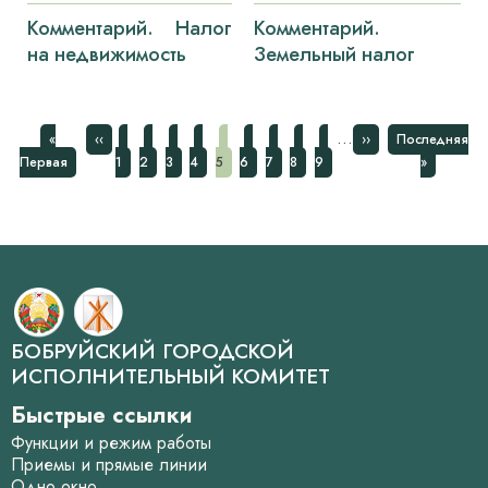
Комментарий. Налог
Комментарий.
на недвижимость
Земельный налог
Нумерация
…
Первая
Предыдущая
Страница
Страница
Страница
Страница
Страница
Страница
Страница
Страница
Страница
Следующая
Последняя
«
‹‹
››
Последняя
страниц
страница
страница
страница
страница
Первая
1
2
3
4
5
6
7
8
9
»
БОБРУЙСКИЙ ГОРОДСКОЙ
ИСПОЛНИТЕЛЬНЫЙ КОМИТЕТ
Быстрые ссылки
Функции и режим работы
Приемы и прямые линии
Одно окно