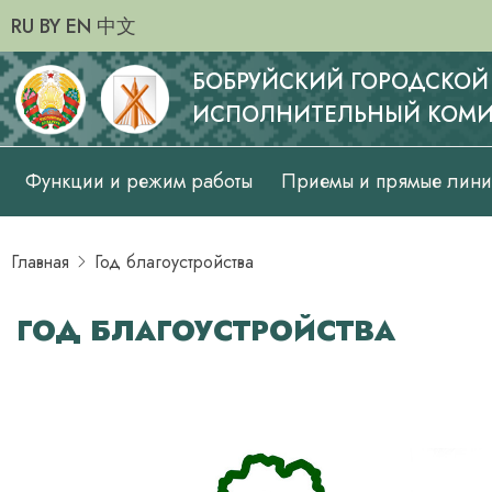
RU
BY
EN
中文
БОБРУЙСКИЙ ГОРОДСКОЙ
ИСПОЛНИТЕЛЬНЫЙ КОМИ
Основная
Функции и режим работы
Приемы и прямые лин
навигация
Главная
Год благоустройства
ГОД БЛАГОУСТРОЙСТВА