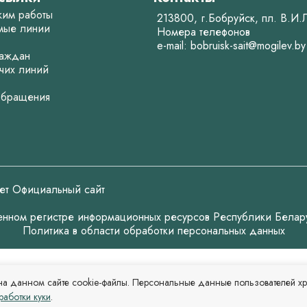
жим работы
213800, г.Бобруйск, пл. В.И
мые линии
Номера телефонов
e-mail:
bobruisk-sait@mogilev.by
аждан
чих линий
обращения
ет Официальный сайт
венном регистре информационных ресурсов Республики Белар
Политика в области обработки персональных данных
на данном сайте cookie-файлы. Персональные данные пользователей хр
работки куки
.