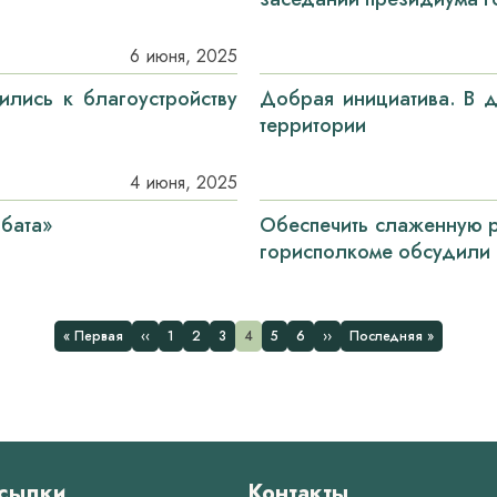
6 июня, 2025
лись к благоустройству
Добрая инициатива. В 
территории
4 июня, 2025
бата»
Обеспечить слаженную р
горисполкоме обсудили 
Первая
Предыдущая
Страница
Страница
Страница
Страница
Страница
Страница
Следующая
Последняя
« Первая
‹‹
1
2
3
4
5
6
››
Последняя »
страница
страница
страница
страница
сылки
Контакты