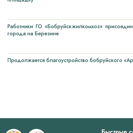
Работники ГО «Бобруйскжилкомхоз» присоедини
города на Березине
Продолжается благоустройство бобруйского «Ар
Нумерация
страниц
Быстрые с