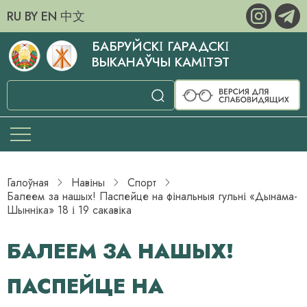
RU
BY
EN
中文
БАБРУЙСКІ ГАРАДСКІ
ВЫКАНАЎЧЫ КАМІТЭТ
Галоўная
Навіны
Спорт
Балеем за нашых! Паспейце на фінальныя гульні «Дынама-
Шынніка» 18 і 19 сакавіка
БАЛЕЕМ ЗА НАШЫХ!
ПАСПЕЙЦЕ НА