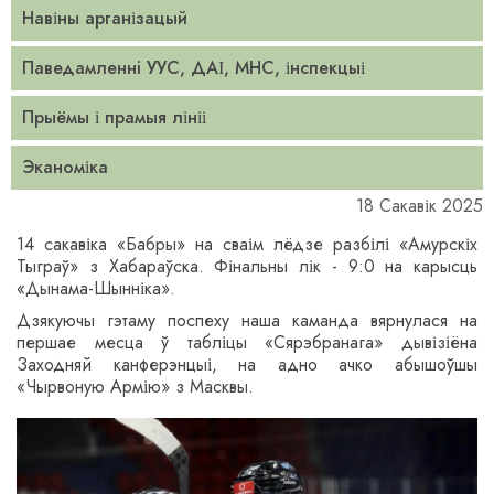
Навіны арганізацый
Паведамленнi УУС, ДАІ, МНС, інспекцыі
Прыёмы і прамыя лініі
Эканоміка
18 Сакавік 2025
14 сакавіка «Бабры
»
на сваім лёдзе разбілі «Амурскіх
Тыграў
»
з Хабараўска. Фінальны лік - 9:0 на карысць
«Дынама-Шынніка
»
.
Дзякуючы гэтаму поспеху наша каманда вярнулася на
першае месца ў табліцы «Сярэбранага
»
дывізіёна
Заходняй канферэнцыі, на адно ачко абышоўшы
«Чырвоную Армію
»
з Масквы.