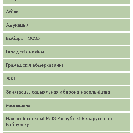
Аб'явы
Адукацыя
Выбары - 2025
Гарадскія навіны
Грамадскія абмеркаванні
ЖКГ
Занятасць, сацыяльная абарона насельніцтва
Медыцына
Навіны інспекцыі МПЗ Рэспублікі Беларусь па г.
Бабруйску