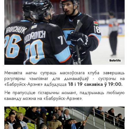
Менавіта матчы супраць маскоўскага клуба завершаць
рэгулярны чэмпіянат для дынамаўцаў - сустрэчы на
«Бабруйск-Арэне
»
адбудуцца
18 і 19 сакавіка ў 19:00.
Не прапусціце гістарычны момант, падтрымаць любімую
каманду можна на «Бабруйск-Арэне
»
.