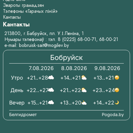
Звароты грамадзян
Тэлефоны «Гарачых ліній»
Кантакты
Кантакты
213800, г.Бабруйск, пл. У.І.Леніна, 1
Нумары тэлефонаў : тэл.
8 (0225) 68-00-71
,
68-00-21
e-mail:
bobruisk-sait@mogilev.by
Бобруйск
7.08.2026
8.08.2026
9.08.2026
Утро
+21..+28
+14..+21
+13..+21
День
+22..+27
+21..+22
+23..+24
Вечер
+15..+21
+13..+20
+14..+22
Белгидромет
Pogoda.by