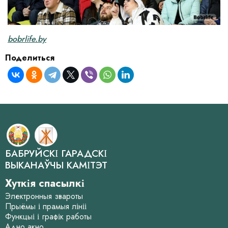
bobrlife.by
Поделиться
БАБРУЙСКІ ГАРАДСКІ
ВЫКАНАЎЧЫ КАМІТЭТ
Хуткія спасылкі
Электронныя звароты
Прыёмы і прамыя лініі
Функцыі і графік работы
Адно акно