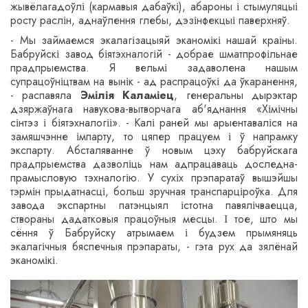
жывёлагадоўлі (кармавыя дабаўкі), абароны і стымуляцыі
росту раслін, аднаўлення глебы, дэзінфекцыі паверхняў.
- Мы займаемся экалагізацыяй эканомікі нашай краіны.
Бабруйскі завод біятэхналогій - добрае шматпрофільнае
прадпрыемства. Я вельмі задаволена нашым
супрацоўніцтвам на вынік - ад распрацоўкі да ўкаранення,
- распавяла
Эмілія Каламіец
, генеральны дырэктар
дзяржаўнага навукова-вытворчага аб'яднання
«
Хімічны
сінтэз і біятэхналогіі
»
. - Калі раней мы арыентаваліся на
замяшчэнне імпарту, то цяпер працуем і ў напрамку
экспарту. Абсталяванне ў новым цэху бабруйскага
прадпрыемства дазволіць нам адпрацаваць доследна-
прамысловую тэхналогію. У сухіх прэпаратаў вышэйшы
тэрмін прыдатнасці, больш зручная транспарціроўка. Для
завода экспартны патэнцыял істотна павялічваецца,
створаны дадатковыя працоўныя месцы. І тое, што мы
сёння ў Бабруйску атрымаем і будзем прымяняць
экалагічныя бяспечныя прэпараты, - гэта рух да зялёнай
эканомікі.