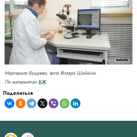
Маргарыта Бушуева, фота Віктара Шэйкіна.
Па матэрыялах
БЖ
Поделиться