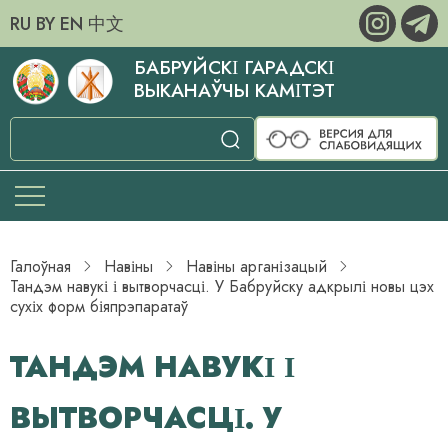
RU
BY
EN
中文
БАБРУЙСКІ ГАРАДСКІ
ВЫКАНАЎЧЫ КАМІТЭТ
Галоўная
Навіны
Навіны арганізацый
Тандэм навукі і вытворчасці. У Бабруйску адкрылі новы цэх
сухіх форм біяпрэпаратаў
ТАНДЭМ НАВУКІ І
ВЫТВОРЧАСЦІ. У