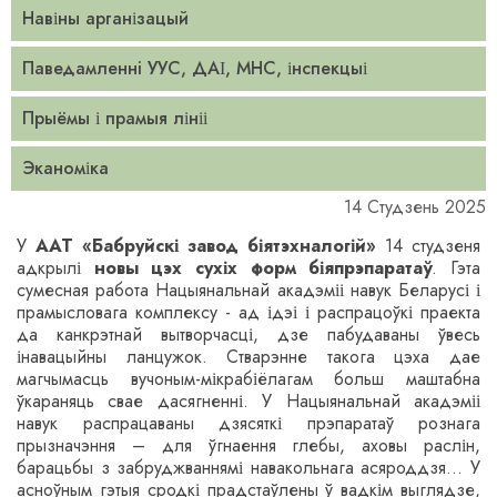
Навіны арганізацый
Паведамленнi УУС, ДАІ, МНС, інспекцыі
Прыёмы і прамыя лініі
Эканоміка
14 Студзень 2025
У
ААТ
«
Бабруйскі завод біятэхналогій»
14 студзеня
адкрылі
новы цэх сухіх форм біяпрэпаратаў
. Гэта
сумесная работа Нацыянальнай акадэміі навук Беларусі і
прамысловага комплексу - ад ідэі і распрацоўкі праекта
да канкрэтнай вытворчасці, дзе пабудаваны ўвесь
інавацыйны ланцужок. Стварэнне такога цэха дае
магчымасць вучоным-мікрабіёлагам больш маштабна
ўкараняць свае дасягненні. У Нацыянальнай акадэміі
навук распрацаваны дзясяткі прэпаратаў рознага
прызначэння – для ўгнаення глебы, аховы раслін,
барацьбы з забруджваннямі навакольнага асяроддзя… У
асноўным гэтыя сродкі прадстаўлены ў вадкім выглядзе,