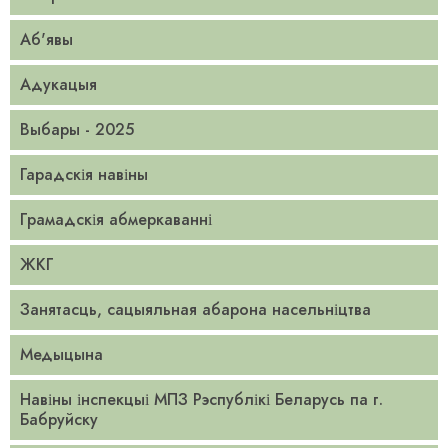
Аб'явы
Адукацыя
Выбары - 2025
Гарадскія навіны
Грамадскія абмеркаванні
ЖКГ
Занятасць, сацыяльная абарона насельніцтва
Медыцына
Навіны інспекцыі МПЗ Рэспублікі Беларусь па г.
Бабруйску