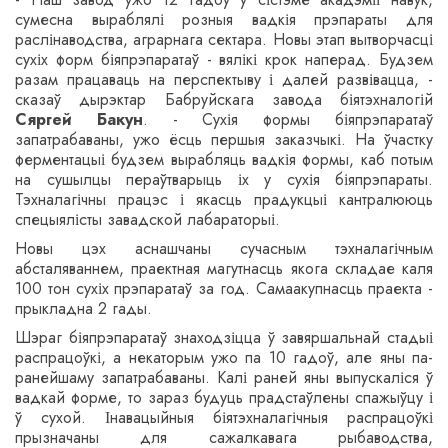
сумесна выраблялі розныя вадкія прэпараты для
раслінаводства, аграрнага сектара. Новы этап вытворчасці
сухіх форм біяпрэпаратаў - вялікі крок наперад. Будзем
разам працаваць на перспектыву і далей развівацца, -
сказаў дырэктар Бабруйскага завода біятэхналогій
Сяргей Бакун
. - Сухія формы біяпрэпаратаў
запатрабаваны, ужо ёсць першыя заказчыкі. На ўчастку
ферментацыі будзем вырабляць вадкія формы, каб потым
на сушылцы пераўтварыць іх у сухія біяпрэпараты.
Тэхналагічны працэс і якасць прадукцыі кантралююць
спецыялісты завадской лабараторыі.
Новы цэх аснашчаны сучасным тэхналагічным
абсталяваннем, праектная магутнасць якога складае каля
100 тон сухіх прэпаратаў за год. Самаакупнасць праекта -
прыкладна 2 гады.
Шэраг біяпрэпаратаў знаходзіцца ў завяршальнай стадыі
распрацоўкі, а некаторым ужо па 10 гадоў, але яны па-
ранейшаму запатрабаваны. Калі раней яны выпускаліся ў
вадкай форме, то зараз будуць прадстаўлены спажыўцу і
ў сухой. Інавацыйныя біятэхналагічныя распрацоўкі
прызначаны для сажалкавага рыбаводства,