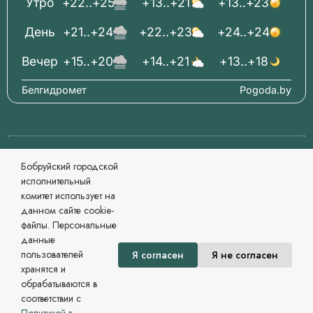
Утро
+22..+25
+13..+21
+13..+23
День
+21..+24
+22..+23
+24..+24
Вечер
+15..+20
+14..+21
+13..+18
Белгидромет
Pogoda.by
© 2006-2026 Бабруйскі гарадскі выканаўчы камітэт
Бобруйский городской
Афіцыйны сайт
исполнительный
Пры перадруку матэрыялаў спасылка абавязковая.
комитет использует на
Распрацоўка і суправаджэнне
данном сайте cookie-
Магілёўскі рэгіянальны інфармацыйны цэнтр
файлы. Персональные
Сайт зарегистрирован в Государственном регистре
данные
информационных ресурсов Республики Беларусь. №
пользователей
Я согласен
Я не согласен
7822542479 от 09.04.2025г.
хранятся и
Политика в области обработки персональных данных
обрабатываются в
соответствии с