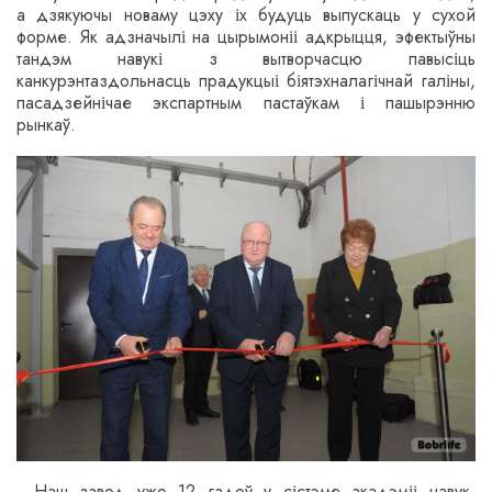
а дзякуючы новаму цэху іх будуць выпускаць у сухой
форме. Як адзначылі на цырымоніі адкрыцця, эфектыўны
тандэм навукі з вытворчасцю павысіць
канкурэнтаздольнасць прадукцыі біятэхналагічнай галіны,
пасадзейнічае экспартным пастаўкам і пашырэнню
рынкаў.
- Наш завод ужо 12 гадоў у сістэме акадэміі навук,