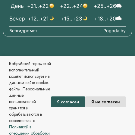
День
+21..+22
+22..+24
+25..+26
Вечер
+12..+21
+15..+23
+18..+20
Белгидромет
Pogoda.by
© 2006-2026 Бобруйский городской исполнительный
Бобруйский городской
комитет Официальный сайт
исполнительный
При перепечатке материалов ссылка обязательна.
комитет использует на
Разработка и сопровождение
данном сайте cookie-
Могилевский региональный информационный центр
файлы. Персональные
Сайт зарегистрирован в Государственном регистре
данные
информационных ресурсов Республики Беларусь. №
пользователей
Я согласен
Я не согласен
7822542479 от 09.04.2025г.
хранятся и
Политика в области обработки персональных данных
обрабатываются в
соответствии с
Политикой в
отношении обработки