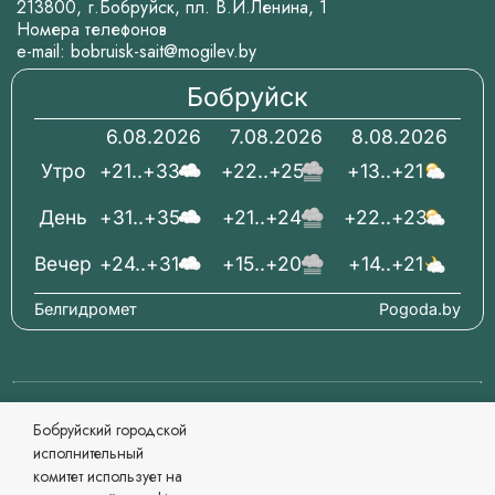
213800, г.Бобруйск, пл. В.И.Ленина, 1
Номера телефонов
e-mail:
bobruisk-sait@mogilev.by
Бобруйск
6.08.2026
7.08.2026
8.08.2026
Утро
+21..+33
+22..+25
+13..+21
День
+31..+35
+21..+24
+22..+23
Вечер
+24..+31
+15..+20
+14..+21
Белгидромет
Pogoda.by
© 2006-2026 Бобруйский городской исполнительный
Бобруйский городской
комитет Официальный сайт
исполнительный
При перепечатке материалов ссылка обязательна.
комитет использует на
Разработка и сопровождение