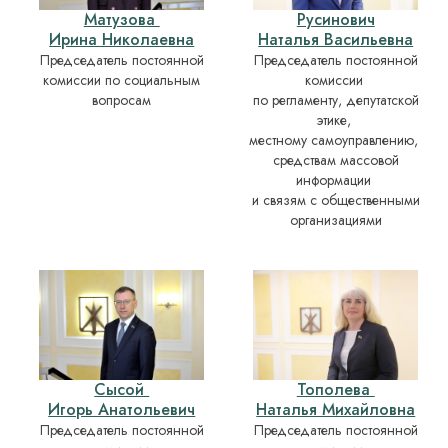
Матузова
Русинович
Ирина Николаевна
Наталья Васильевна
Председатель постоянной
Председатель постоянной
комиссии по социальным
комиссии
вопросам
по регламенту, депутатской
этике,
местному самоуправлению,
средствам массовой
информации
и связям с общественными
организациями
Сысой
Тополева
Игорь Анатольевич
Наталья Михайловна
Председатель постоянной
Председатель постоянной