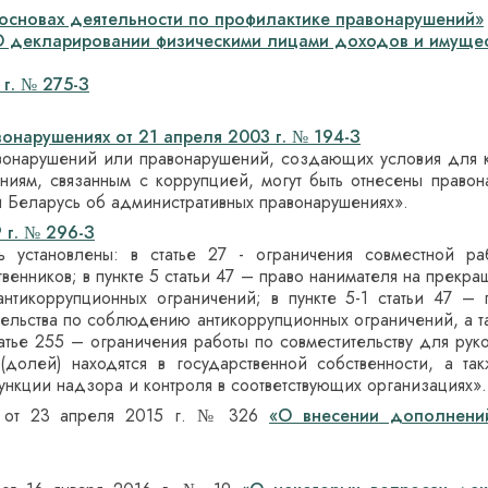
основах деятельности по профилактике правонарушений»
О декларировании физическими лицами доходов и имущес
г. № 275-З
онарушениях от 21 апреля 2003 г. № 194-З
онарушений или правонарушений, создающих условия для к
иям, связанным с коррупцией, могут быть отнесены правонар
ики Беларусь об административных правонарушениях».
 г. № 296-З
установлены: в статье 27 - ограничения совместной ра
твенников; в пункте 5 статьи 47 – право нанимателя на прек
тикоррупционных ограничений; в пункте 5-1 статьи 47 –
ельства по соблюдению антикоррупционных ограничений, а 
атье 255 – ограничения работы по совместительству для рук
(долей) находятся в государственной собственности, а т
ункции надзора и контроля в соответствующих организациях».
ь от 23 апреля 2015 г. № 326
«О внесении дополнени