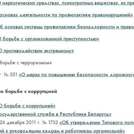
 наркотических средствах, психотропных веществах, их пр
основах деятельности по профилактике правонарушений»
б основах системы профилактики безнадзорности и прав
 борьбе с организованной преступностью»
О противодействии экстремизму»
 борьбе с терроризмом»
г. № 551
«О мерах по повышению безопасности дорожног
по борьбе с коррупцией
О борьбе с коррупцией»
осударственной службе в Республике Беларусь»
­
26 декабря 2011 г. № 1732
«Об утверждении Типового поло
ий к руководящим кадрам и работникам организаций»