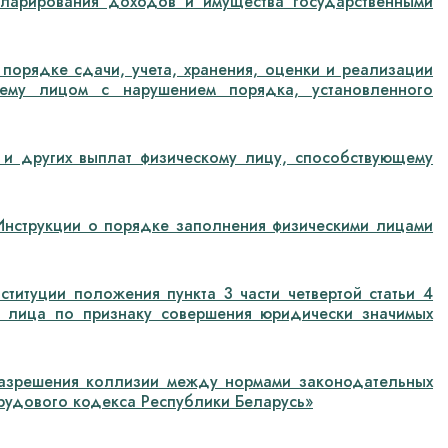
ларирования доходов и имущества государственными
орядке сдачи, учета, хранения, оценки и реализации
ему лицом с нарушением порядка, установленного
и других выплат физическому лицу, способствующему
нструкции о порядке заполнения физическими лицами
ституции положения пункта 3 части четвертой статьи 4
о лица по признаку совершения юридически значимых
азрешения коллизии между нормами законодательных
рудового кодекса Республики Беларусь»