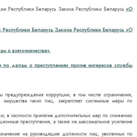
уции Республики Беларусь Закона Республики Беларусь
«О
и Республики Беларусь Закона Республики Беларусь «О
ам о взяточничестве»
е по делам о преступлениях против интересов службы
ы предупреждения коррупции, в том числе ограничения,
 имущества таких лиц, закрепляет системные меры по
и, в частности принятие дополнительных мер по снижению
ционные преступления, а также на максимальное усиление
азначение на руководящие должности лиц, уволенных по