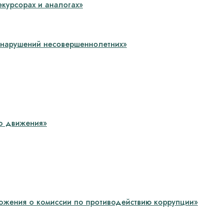
екурсорах и аналогах»
онарушений несовершеннолетних»
о движения»
жения о комиссии по противодействию коррупции»­