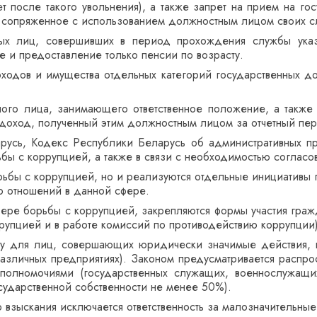
т после такого увольнения), а также запрет на прием на г
о сопряженное с использованием должностным лицом своих с
ых лиц, совершивших в период прохождения службы указ
е и предоставление только пенсии по возрасту.
ходов и имущества отдельных категорий государственных д
ного лица, занимающего ответственное положение, а также 
 доход, полученный этим должностным лицом за отчетный пер
русь, Кодекс Республики Беларусь об административных п
ьбы с коррупцией, а также в связи с необходимостью соглас
ьбы с коррупцией, но и реализуются отдельные инициативы
ю отношений в данной сфере.
сфере борьбы с коррупцией, закрепляются формы участия гражд
ррупцией и в работе комиссий по противодействию коррупции)
тву для лиц, совершающих юридически значимые действия, к
азличных предприятиях). Законом предусматривается распр
олномочиями (государственных служащих, военнослужащих
сударственной собственности не менее 50%).
зыскания исключается ответственность за малозначительные