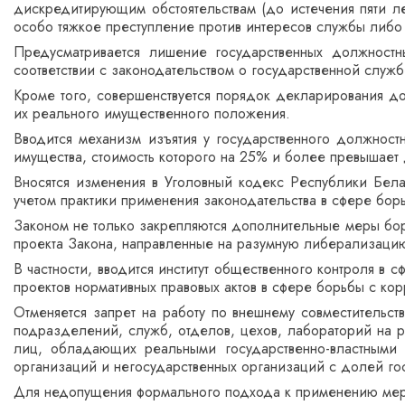
дискредитирующим обстоятельствам (до истечения пяти ле
особо тяжкое преступление против интересов службы либ
Предусматривается лишение государственных должностн
соответствии с законодательством о государственной служб
Кроме того, совершенствуется порядок декларирования до
их реального имущественного положения.
Вводится механизм изъятия у государственного должност
имущества, стоимость которого на 25% и более превышает
Вносятся изменения в Уголовный кодекс Республики Бела
учетом практики применения законодательства в сфере бор
Законом не только закрепляются дополнительные меры бор
проекта Закона, направленные на разумную либерализаци
В частности, вводится институт общественного контроля в 
проектов нормативных правовых актов в сфере борьбы с ко
Отменяется запрет на работу по внешнему совместительс
подразделений, служб, отделов, цехов, лабораторий на р
лиц, обладающих реальными государственно-властными п
организаций и негосударственных организаций с долей го
Для недопущения формального подхода к применению мер в