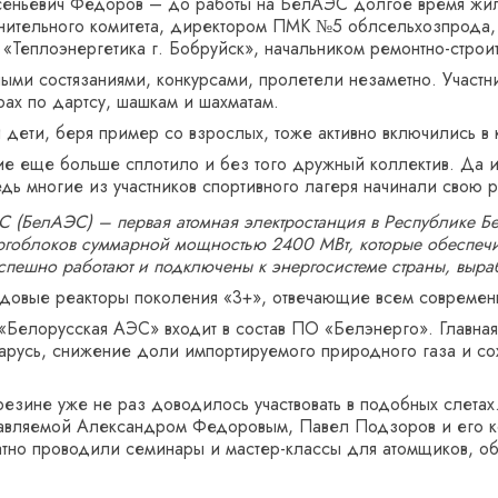
ньевич Фёдоров – до работы на БелАЭС долгое время жил в
ительного комитета, директором ПМК №5 облсельхозпрода, н
 «Теплоэнергетика г. Бобруйск», начальником ремонтно-стр
ыми состязаниями, конкурсами, пролетели незаметно. Участни
ах по дартсу, шашкам и шахматам.
 дети, беря пример со взрослых, тоже активно включились в
ие еще больше сплотило и без того дружный коллектив. Да 
ь многие из участников спортивного лагеря начинали свою р
 (Бел­АЭС) – первая атомная электростанция в Республике Бе
ергоблоков суммарной мощностью 2400 МВт, которые обеспечи
спешно работают и подключены к энергосистеме страны, выраб
едовые реакторы поколения «3+», отвечающие всем современ
«Белорусская АЭС» входит в состав ПО «Бел­энерго». Главная
арусь, снижение доли импортируемого природного газа и со
езине уже не раз доводилось участвовать в подобных слетах
авляемой Александром Федоровым, Павел Подзоров и его ко
тно проводили семинары и мастер-­классы для атомщиков, об