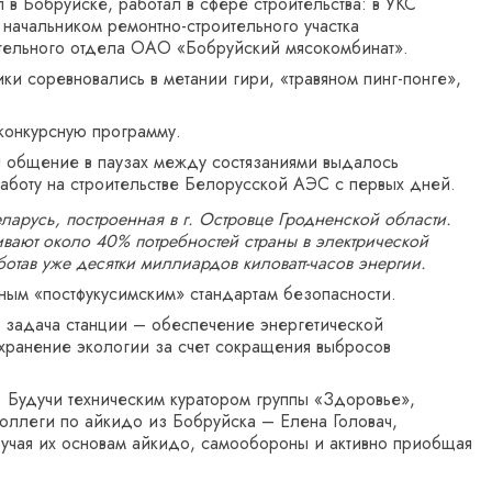
 Бобруйске, работал в сфере строительства: в УКС
ачальником ремонтно-­строительного участка
оительного отдела ОАО «Бобруйский мясокомбинат».
ки соревновались в метании гири, «травяном пинг-понге»,
 конкурсную программу.
и общение в паузах между состязаниями выдалось
аботу на строительстве Белорусской АЭС с первых дней.
ларусь, построенная в г. Островце Гродненской области.
вают около 40% потребностей страны в электрической
отав уже десятки миллиардов киловатт-часов энергии.
ным «постфукусимским» стандартам безопасности.
 задача станции – обес­печение энергетической
хранение экологии за счет сокращения выбросов
. Будучи техническим куратором группы «Здоровье»,
ллеги по айкидо из Бобруйска – Елена Головач,
учая их основам айкидо, самообороны и активно приобщая