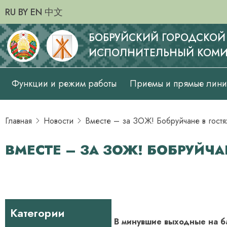
RU
BY
EN
中文
БОБРУЙСКИЙ ГОРОДСКОЙ
ИСПОЛНИТЕЛЬНЫЙ КОМИ
Основная
Функции и режим работы
Приемы и прямые лин
навигация
Главная
Новости
Вместе – за ЗОЖ! Бобруйчане в гостя
ВМЕСТЕ – ЗА ЗОЖ! БОБРУЙЧА
Категории
В минувшие выходные на б