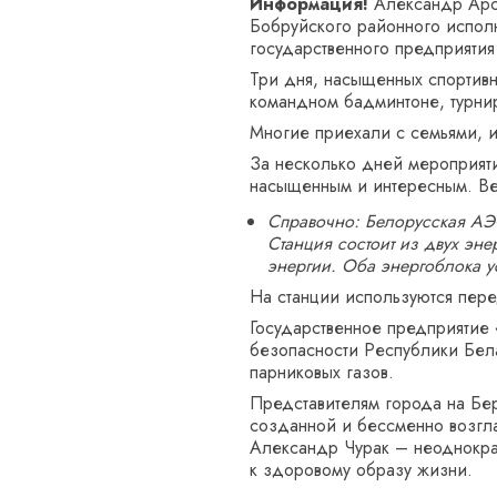
Информация!
Александр Арсе
Бобруйского районного исполн
государственного предприятия
Три дня, насыщенных спортивн
командном бадминтоне, турнир
Многие приехали с семьями, и
За несколько дней мероприят
насыщенным и интересным. Вед
Справочно: Белорусская АЭС
Станция состоит из двух эн
энергии. Оба энергоблока у
На станции используются пер
Государственное предприятие 
безопасности Республики Бел
парниковых газов.
Представителям города на Бер
созданной и бессменно возгл
Александр Чурак – неоднокра
к здоровому образу жизни.