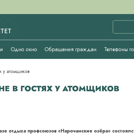
ТЕТ
ии
Одно окно
Обращения граждан
Телефоны г
х у атомщиков
НЕ В ГОСТЯХ У АТОМЩИКОВ
азе отдыха профсоюзов «Нарочанские озёра» состоялс