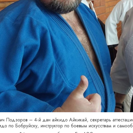
ч Подзоров – 4-й дан айкидо Айкикай, секретарь аттестац
до по Бобруйску, инструктор по боевым искусствам и самоо