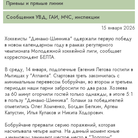
Приемы и прямые линии
Сообщения УВД, ГАИ, МЧС, инспекции
15 января 2026
Хоккеисты "Динамо-Шинника" одержали первую победу
в новом календарном году в рамках регулярного
чемпионата Молодежной хоккейной лиги, сообщает
корреспондент БЕЛТА.
В среду, 14 января, подопечные Евгения Летова гостили в
Мытищах у "Атланта". Стартовая треть закончилась с
минимальным перевесом бобруйчан, во втором и третьем
периодах наши парни забросили по два раза. Хозяева
за 60 минут огорчили гостей только однажды, в итоге 5:1
в пользу "Динамо-Шинника". Голами за победителей
отметились Олег Хомченко, Богдан Белкин, Артем
Капустин, Илья Кулаков и Никита Ходорович.
Бобруйчане прервали серию поражений, которая
насчитывала четыре матча. На данный момент юные
динамовцы занимают шестое место в "Золотом"