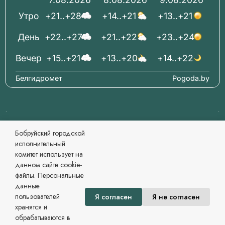
Утро
+21..+28
+14..+21
+13..+21
День
+22..+27
+21..+22
+23..+24
Вечер
+15..+21
+13..+20
+14..+22
Белгидромет
Pogoda.by
© 2006-2026 Бобруйский городской исполнительный
Бобруйский городской
комитет Официальный сайт
исполнительный
При перепечатке материалов ссылка обязательна.
комитет использует на
Разработка и сопровождение
данном сайте cookie-
Могилевский региональный информационный центр
файлы. Персональные
Сайт зарегистрирован в Государственном регистре
данные
информационных ресурсов Республики Беларусь. №
пользователей
Я согласен
Я не согласен
7822542479 от 09.04.2025г.
хранятся и
Политика в области обработки персональных данных
обрабатываются в