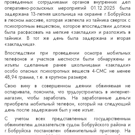
проведенных сотрудниками органов внутренних дел
оперативно-розыскных мероприятий 01.12.2025 была
задержана 13-летняя школьница на окраине г.Бобруйска
в лесном массиве, которая извлекла из тайника сверток с
психотропным веществом, которое впоследствии должна
была расфасовать на мелкие «закладки» и разложить в
тайники. В тот же день была задержана и вторая
«закладчица».
Впоследствии при проведении осмотра мобильных
телефонов и участков местности были обнаружены и
изъяты сделанные ранее школьницами «закладки»
особо опасных психотропных веществ 4-СМС не менее
48,94 грамма, т.е. в крупном размере.
Свою вину в совершенном деянии обвиняемая не
оспаривала, пояснила, что трудоустроилась в интернет-
магазин, чтобы заработать. На заработанные деньги
приобрела мобильный телефон, который на следующий
день после задержания был у нее изъят.
С учетом всех представленных государственным
обвинителем доказательств судом Бобруйского района и
г.Бобруйска постановлен обвинительный приговор. На