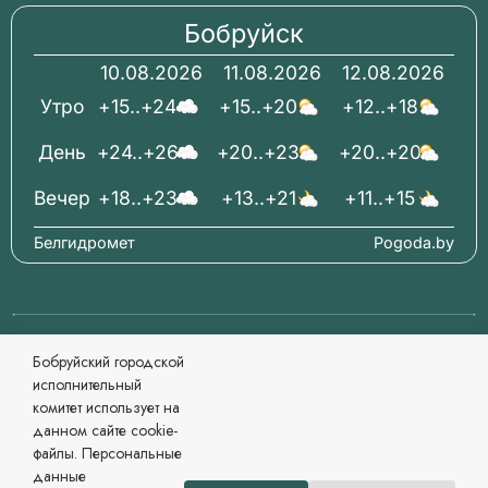
Бобруйск
10.08.2026
11.08.2026
12.08.2026
Утро
+15..+24
+15..+20
+12..+18
День
+24..+26
+20..+23
+20..+20
Вечер
+18..+23
+13..+21
+11..+15
Белгидромет
Pogoda.by
© 2006-2026 Бобруйский городской исполнительный
Бобруйский городской
комитет Официальный сайт
исполнительный
При перепечатке материалов ссылка обязательна.
комитет использует на
Разработка и сопровождение
данном сайте cookie-
Могилевский региональный информационный центр
файлы. Персональные
Сайт зарегистрирован в Государственном регистре
данные
информационных ресурсов Республики Беларусь. №