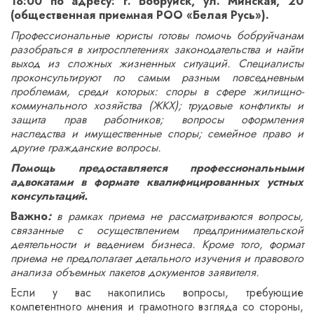
18:00 по адресу: г. Бобруйск, ул. Минская, 20
(общественная приемная РОО «Белая Русь»).
Профессиональные юристы готовы помочь бобруйчанам
разобраться в хитросплетениях законодательства и найти
выход из сложных жизненных ситуаций. Специалисты
проконсультируют по самым разным повседневным
проблемам, среди которых: споры в сфере жилищно-
коммунального хозяйства (ЖКХ); трудовые конфликты и
защита прав работников; вопросы оформления
наследства и имущественные споры; семейное право и
другие гражданские вопросы.
Помощь предоставляется профессиональными
адвокатами в формате квалифицированных устных
консультаций.
Важно
:
в рамках приема не рассматриваются вопросы,
связанные с осуществлением предпринимательской
деятельности и ведением бизнеса. Кроме того, формат
приема не предполагает детального изучения и правового
анализа объемных пакетов документов заявителя.
Если у вас накопились вопросы, требующие
компетентного мнения и грамотного взгляда со стороны,