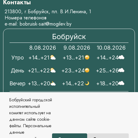
Контакты
213800, г.Бобруйск, пл. В.И.Ленина, 1
Номера телефонов
e-mail:
bobruisk-sait@mogilev.by
Бобруйск
8.08.2026
9.08.2026
10.08.2026
Утро
+14..+21
+13..+21
+14..+24
День
+21..+22
+23..+24
+25..+26
Вечер
+13..+20
+14..+22
+18..+20
Белгидромет
Pogoda.by
Бобруйский городской
исполнительный
комитет использует на
данном сайте cookie-
файлы. Персональные
© 2006-2026 Бобруйский городской исполнительный
данные
комитет Официальный сайт