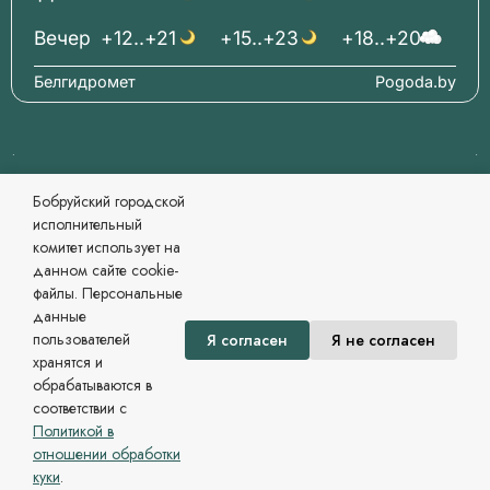
Вечер
+12..+21
+15..+23
+18..+20
Белгидромет
Pogoda.by
© 2006-2026 Бобруйский городской исполнительный
Бобруйский городской
комитет Официальный сайт
исполнительный
При перепечатке материалов ссылка обязательна.
комитет использует на
Разработка и сопровождение
данном сайте cookie-
Могилевский региональный информационный центр
файлы. Персональные
Сайт зарегистрирован в Государственном регистре
данные
информационных ресурсов Республики Беларусь. №
пользователей
Я согласен
Я не согласен
7822542479 от 09.04.2025г.
хранятся и
Политика в области обработки персональных данных
обрабатываются в
соответствии с
Политикой в
отношении обработки
куки
.