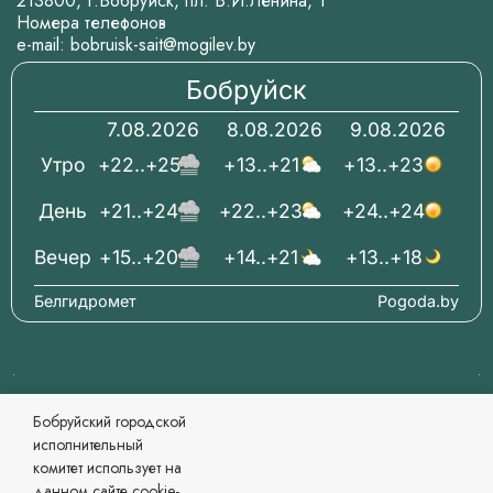
213800, г.Бобруйск, пл. В.И.Ленина, 1
Номера телефонов
e-mail:
bobruisk-sait@mogilev.by
Бобруйск
7.08.2026
8.08.2026
9.08.2026
Утро
+22..+25
+13..+21
+13..+23
День
+21..+24
+22..+23
+24..+24
Вечер
+15..+20
+14..+21
+13..+18
Белгидромет
Pogoda.by
© 2006-2026 Бобруйский городской исполнительный
Бобруйский городской
комитет Официальный сайт
исполнительный
При перепечатке материалов ссылка обязательна.
комитет использует на
Разработка и сопровождение
данном сайте cookie-