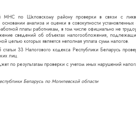
й МНС по Шкловскому району проверки в связи с ликв
основании анализа и оценки в совокупности установленных о
работной платы работникам, в том числе официально не трудо
ажение сведений об объектах налогообложения, подлежащи
ной целью которых является неполная уплата сумм налогов.
, 5 статьи 33 Налогового кодекса Республики Беларусь про
ких лиц.
жет по результатам проверки с учетом иных нарушений налог
еспублики Беларусь по Могилевской области