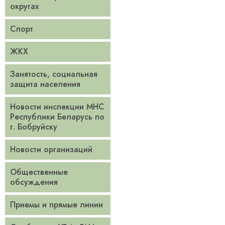
округах
Спорт
ЖКХ
Занятость, социальная
защита населения
Новости инспекции МНС
Республики Беларусь по
г. Бобруйску
Новости организаций
Общественные
обсуждения
Приемы и прямые линии