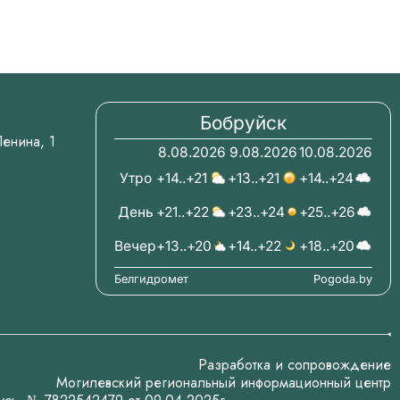
Бобруйск
.Ленина, 1
8.08.2026
9.08.2026
10.08.2026
Утро
+14..+21
+13..+21
+14..+24
День
+21..+22
+23..+24
+25..+26
Вечер
+13..+20
+14..+22
+18..+20
Белгидромет
Pogoda.by
Разработка и сопровождение
Могилевский региональный информационный центр