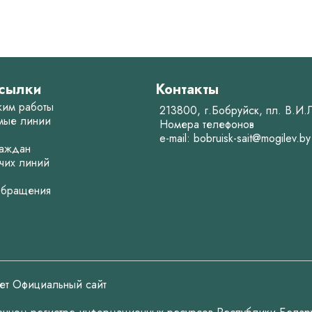
сылки
Контакты
жим работы
213800, г.Бобруйск, пл. В.И
мые линии
Номера телефонов
e-mail:
bobruisk-sait@mogilev.by
аждан
чих линий
обращения
ет Официальный сайт