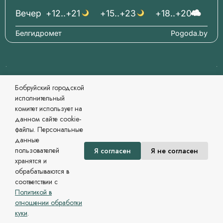
Вечер
+12..+21
+15..+23
+18..+20
Белгидромет
Pogoda.by
© 2006-2026 Бобруйский городской исполнительный
Бобруйский городской
комитет Официальный сайт
исполнительный
При перепечатке материалов ссылка обязательна.
комитет использует на
Разработка и сопровождение
данном сайте cookie-
Могилевский региональный информационный центр
файлы. Персональные
Сайт зарегистрирован в Государственном регистре
данные
информационных ресурсов Республики Беларусь. №
пользователей
Я согласен
Я не согласен
7822542479 от 09.04.2025г.
хранятся и
Политика в области обработки персональных данных
обрабатываются в
соответствии с
Политикой в
отношении обработки
куки
.