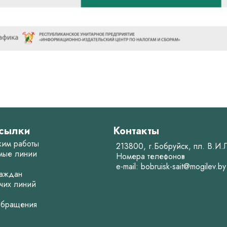
сылки
Контакты
жим работы
213800, г.Бобруйск, пл. В.И
мые линии
Номера телефонов
e-mail:
bobruisk-sait@mogilev.by
аждан
чих линий
обращения