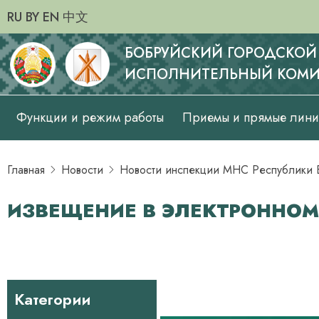
RU
BY
EN
中文
БОБРУЙСКИЙ ГОРОДСКОЙ
ИСПОЛНИТЕЛЬНЫЙ КОМИ
Основная
Функции и режим работы
Приемы и прямые лин
навигация
Главная
Новости
Новости инспекции МНС Республики Б
ИЗВЕЩЕНИЕ В ЭЛЕКТРОННОМ 
Категории