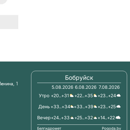
Бобруйск
.Ленина, 1
5.08.2026
6.08.2026
7.08.2026
Утро
+20..+31
+22..+35
+23..+24
День
+33..+34
+33..+39
+23..+25
Вечер
+24..+33
+25..+32
+14..+22
Белгидромет
Pogoda.by