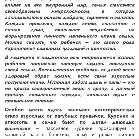
влияет на его внутренний мир, семья становится
своеобразным микрокосмосом, в котором
закладываются основы доброты, терпения и эмпатии.
Каждая привычка, каждое слово, сказанное в
стенах дома, оказывает воздействие на
формирование личности маленького члена семьи.
Можно сказать, что ребенок – это своего рода
«хранитель» семейных традиций и ценностей.
В медицине и педагогике есть непреложная истина:
ребенок полностью копирует модель поведения
своей семьи. Бессмысленно требовать от детей вести
здоровый образ жизни, если сами взрослые
поступают иначе. Истинная забота мамы и папы – это
не просто своевременный визит к врачу, а личный
пример: совместная зарядка, активный отдых и
правильное питание.
Особое место здесь занимает категорический
отказ взрослых от пагубных привычек. Курение и
алкоголь в семье бьют по детям дважды:
физически
– пассивное курение провоцирует у
малышей частые бронхиты, астму и резко снижает