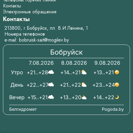
Контакты
Электронные обращения
Контакты
213800, г.Бобруйск, пл. В.И.Ленина, 1
Номера телефонов
e-mail:
bobruisk-sait@mogilev.by
Бобруйск
7.08.2026
8.08.2026
9.08.2026
Утро
+21..+28
+14..+21
+13..+21
День
+22..+27
+21..+22
+23..+24
Вечер
+15..+21
+13..+20
+14..+22
Белгидромет
Pogoda.by