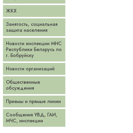
ЖКХ
Занятость, социальная
защита населения
Новости инспекции МНС
Республики Беларусь по
г. Бобруйску
Новости организаций
Общественные
обсуждения
Приемы и прямые линии
Сообщения УВД, ГАИ,
МЧС, инспекции