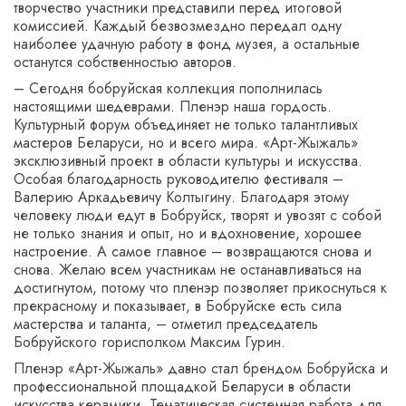
творчество участники представили перед итоговой
комиссией. Каждый безвозмездно передал одну
наиболее удачную работу в фонд музея, а остальные
останутся собственностью авторов.
– Сегодня бобруйская коллекция пополнилась
настоящими шедеврами. Пленэр наша гордость.
Культурный форум объединяет не только талантливых
мастеров Беларуси, но и всего мира. «Арт-Жыжаль»
эксклюзивный проект в области культуры и искусства.
Особая благодарность руководителю фестиваля –
Валерию Аркадьевичу Колтыгину. Благодаря этому
человеку люди едут в Бобруйск, творят и увозят с собой
не только знания и опыт, но и вдохновение, хорошее
настроение. А самое главное – возвращаются снова и
снова. Желаю всем участникам не останавливаться на
достигнутом, потому что пленэр позволяет прикоснуться к
прекрасному и показывает, в Бобруйске есть сила
мастерства и таланта, – отметил председатель
Бобруйского горисполком Максим Гурин.
Пленэр «Арт-Жыжаль» давно стал брендом Бобруйска и
профессиональной площадкой Беларуси в области
искусства керамики. Тематическая системная работа для