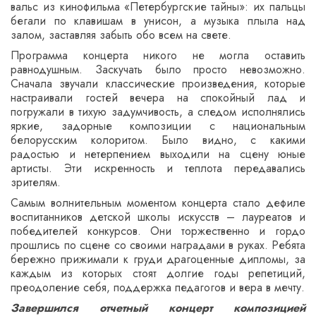
вальс из кинофильма «Петербургские тайны»: их пальцы
бегали по клавишам в унисон, а музыка плыла над
залом, заставляя забыть обо всем на свете.
Программа концерта никого не могла оставить
равнодушным. Заскучать было просто невозможно.
Сначала звучали классические произведения, которые
настраивали гостей вечера на спокойный лад и
погружали в тихую задумчивость, а следом исполнялись
яркие, задорные композиции с национальным
белорусским колоритом. Было видно, с какими
радостью и нетерпением выходили на сцену юные
артисты. Эти искренность и теплота передавались
зрителям.
Самым волнительным моментом концерта стало дефиле
воспитанников детской школы искусств – лауреатов и
победителей конкурсов. Они торжественно и гордо
прошлись по сцене со своими наградами в руках. Ребята
бережно прижимали к груди драгоценные дипломы, за
каждым из которых стоят долгие годы репетиций,
преодоление себя, поддержка педагогов и вера в мечту.
Завершился отчетный концерт композицией