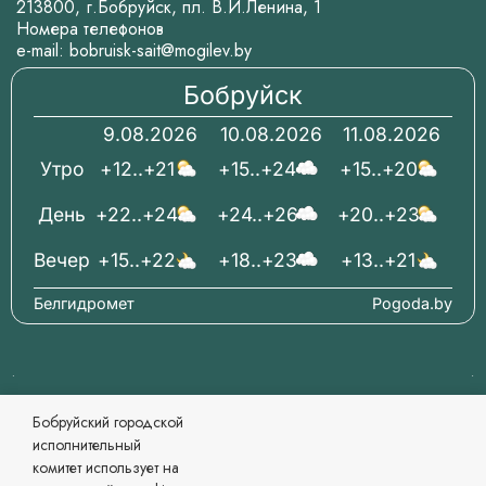
213800, г.Бобруйск, пл. В.И.Ленина, 1
Номера телефонов
e-mail:
bobruisk-sait@mogilev.by
Бобруйск
9.08.2026
10.08.2026
11.08.2026
Утро
+12..+21
+15..+24
+15..+20
День
+22..+24
+24..+26
+20..+23
Вечер
+15..+22
+18..+23
+13..+21
Белгидромет
Pogoda.by
© 2006-2026 Бобруйский городской исполнительный
Бобруйский городской
комитет Официальный сайт
исполнительный
При перепечатке материалов ссылка обязательна.
комитет использует на
Разработка и сопровождение