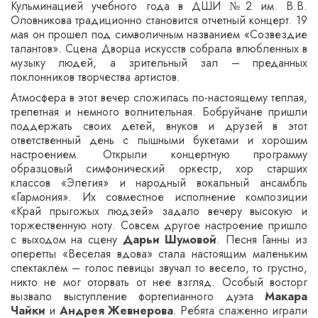
Кульминацией учебного года в ДШИ №2 им. В.В.
Оловникова традиционно становится отчетный концерт. 19
мая он прошел под символичным названием «Созвездие
талантов». Сцена Дворца искусств собрала влюбленных в
музыку людей, а зрительный зал – преданных
поклонников творчества артистов.
Атмосфера в этот вечер сложилась по-настоящему теплая,
трепетная и немного волнительная. Бобруйчане пришли
поддержать своих детей, внуков и друзей в этот
ответственный день с пышными букетами и хорошим
настроением. Открыли концертную программу
образцовый симфонический оркестр, хор старших
классов «Элегия» и народный вокальный ансамбль
«Гармония». Их совместное исполнение композиции
«Край прыгожых людзей» задало вечеру высокую и
торжественную ноту. Совсем другое настроение пришло
с выходом на сцену
Дарьи Шумовой
. Песня Ганны из
оперетты «Веселая вдова» стала настоящим маленьким
спектаклем – голос певицы звучал то весело, то грустно,
никто не мог оторвать от нее взгляд. Особый восторг
вызвало выступление фортепианного дуэта
Макара
Чайки
и
Андрея Жевнерова
. Ребята слаженно играли