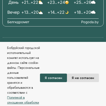
День
+21..+22
+23..+24
+25..+26
Вечер
+13..+20
+14..+22
+18..+20
Белгидромет
Pogoda.by
© 2006-2026 Бобруйский городской исполнительный
Бобруйский городской
комитет Официальный сайт
исполнительный
При перепечатке материалов ссылка обязательна.
комитет использует на
Разработка и сопровождение
данном сайте cookie-
Могилевский региональный информационный центр
файлы. Персональные
Сайт зарегистрирован в Государственном регистре
данные
информационных ресурсов Республики Беларусь. №
пользователей
Я согласен
Я не согласен
7822542479 от 09.04.2025г.
хранятся и
Политика в области обработки персональных данных
обрабатываются в
соответствии с
Политикой в
отношении обработки