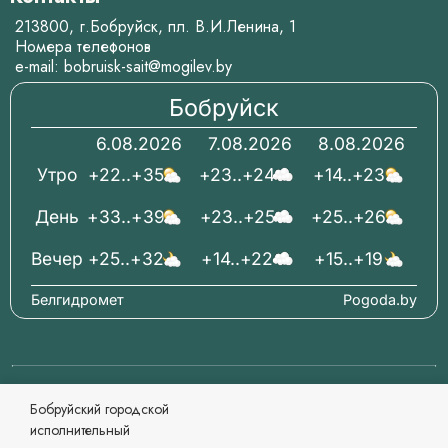
213800, г.Бобруйск, пл. В.И.Ленина, 1
Номера телефонов
e-mail:
bobruisk-sait@mogilev.by
Бобруйск
6.08.2026
7.08.2026
8.08.2026
Утро
+22..+35
+23..+24
+14..+23
День
+33..+39
+23..+25
+25..+26
Вечер
+25..+32
+14..+22
+15..+19
Белгидромет
Pogoda.by
© 2006-2026 Бобруйский городской исполнительный
Бобруйский городской
комитет Официальный сайт
исполнительный
При перепечатке материалов ссылка обязательна.