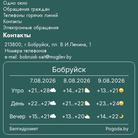
Одно окно
Обращения граждан
Телефоны горячих линий
Контакты
Электронные обращения
Контакты
213800, г.Бобруйск, пл. В.И.Ленина, 1
Номера телефонов
e-mail:
bobruisk-sait@mogilev.by
Бобруйск
7.08.2026
8.08.2026
9.08.2026
Утро
+21..+28
+14..+21
+13..+21
День
+22..+27
+21..+22
+23..+24
Вечер
+15..+21
+13..+20
+14..+22
Белгидромет
Pogoda.by