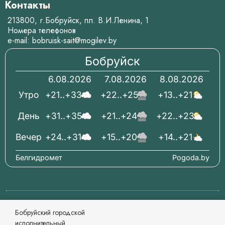
Контакты
213800, г.Бобруйск, пл. В.И.Ленина, 1
Номера телефонов
e-mail:
bobruisk-sait@mogilev.by
Бобруйск
6.08.2026
7.08.2026
8.08.2026
Утро
+21..+33
+22..+25
+13..+21
День
+31..+35
+21..+24
+22..+23
Вечер
+24..+31
+15..+20
+14..+21
Белгидромет
Pogoda.by
© 2006-2026 Бобруйский городской исполнительный
Бобруйский городской
комитет Официальный сайт
исполнительный