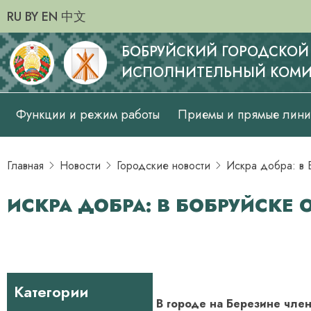
RU
BY
EN
中文
БОБРУЙСКИЙ ГОРОДСКОЙ
ИСПОЛНИТЕЛЬНЫЙ КОМИ
Основная
Функции и режим работы
Приемы и прямые лин
навигация
Главная
Новости
Городские новости
Искра добра: в
ИСКРА ДОБРА: В БОБРУЙСК
Категории
В городе на Березине чле