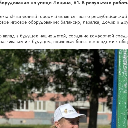
борудование на улице Ленина, 61. В результате работ
оекта «Наш уютный город» и является частью республиканской
овое игровое оборудование: балансир, лазалка, домик и др
то вклад в будущее наших детей, создание комфортной среды
развиваться и в будущем, привлекая больше молодежи к общ