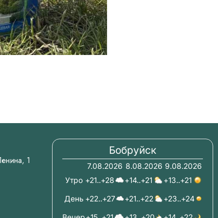
Бобруйск
.Ленина, 1
7.08.2026
8.08.2026
9.08.2026
Утро
+21..+28
+14..+21
+13..+21
День
+22..+27
+21..+22
+23..+24
Вечер
+15..+21
+13..+20
+14..+22