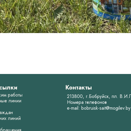
сылки
Контакты
жим работы
213800, г.Бобруйск, пл. В.И
мые линии
Номера телефонов
e-mail:
bobruisk-sait@mogilev.by
аждан
чих линий
обращения