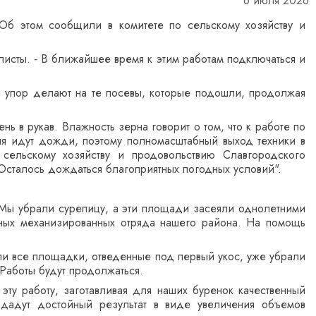
6 июля 2026
Об этом сообщили в комитете по сельскому хозяйству и
листы. - В ближайшее время к этим работам подключаться и
 упор делают на те посевы, которые подошли, продолжая
в рукав. Влажность зерна говорит о том, что к работе по
дня идут дожди, поэтому полномасштабный выход техники в
 сельскому хозяйству и продовольствию Славгородского
 Осталось дождаться благоприятных погодных условий".
а. Мы убрали сурепицу, а эти площади засеяли однолетними
дных механизированных отряда нашего района. На помощь
или все площадки, отведенные под первый укос, уже убрали
 Работы будут продолжаться.
эту работу, заготавливая для наших буренок качественный
 дадут достойный результат в виде увеличения объемов