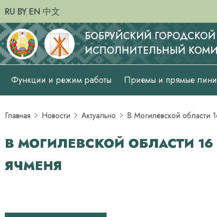
RU
BY
EN
中文
БОБРУЙСКИЙ ГОРОДСКОЙ
ИСПОЛНИТЕЛЬНЫЙ КОМИ
Основная
Функции и режим работы
Приемы и прямые лин
навигация
Главная
Новости
Актуально
В Могилевской области 1
В МОГИЛЕВСКОЙ ОБЛАСТИ 16
ЯЧМЕНЯ