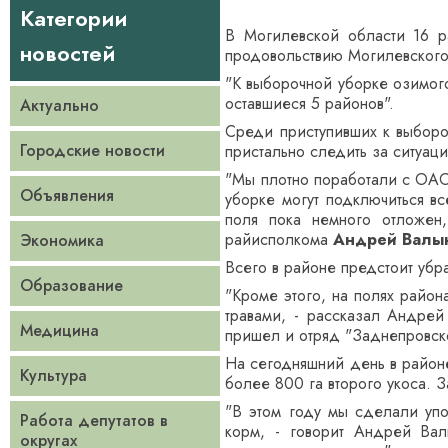
Категории
В Могилевской области 16 р
новостей
продовольствию Могилевского
"К выборочной уборке озимого
оставшиеся 5 районов".
Актуально
Среди приступивших к выборо
Городские новости
пристально следить за ситуаци
"Мы плотно поработали с ОАО 
Объявления
уборке могут подключиться в
поля пока немного отложен,
райисполкома
Андрей Валы
Экономика
Всего в районе предстоит убра
Образование
"Кроме этого, на полях район
травами, - рассказал Андрей
Медицина
пришел и отряд "Заднепровск
На сегодняшний день в районе
Культура
более 800 га второго укоса. З
"В этом году мы сделали упо
Работа депутатов в
корм, - говорит Андрей Вал
округах