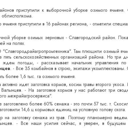
айонов приступили к выборочной уборке озимого ячменя. 
 облисполкома.
 ячменя приступили в 16 районах региона, - отметили специа
чной уборке озимых зерновых - Славгородский район. Пока
ей на полях.
"Славгородрайагропромтехника". Там плющили озимый ячмень 
се пять сельскохозяйственных организаций района. Но три 
 ждем погоды, - рассказывает начальник управления по
нцев
. - Все 35 комбайнов в строю, экипажи укомплектованы.
ть более 1,6 тыс. га озимого ячменя.
а активно идет заготовка кормов, косим травы второго укос
 Валынцев. - На заготовке кормов у нас работают три сво
ого межрайагросервиса".
 заготовлено более 60% сенажа - это почти 57 тыс. т. Скос
аготовили 14,6 ц кормовых единиц на условную голову скота.
р на заготовку сенажа из трав. Поэтому планомерно ведем 
ынцев. - Все наши усилия сейчас, я уверен, в будущем