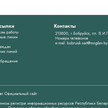
сылки
Контакты
жим работы
213800, г.Бобруйск, пл. В.И
мые линии
Номера телефонов
e-mail:
bobruisk-sait@mogilev.by
аждан
чих линий
обращения
ет Официальный сайт
венном регистре информационных ресурсов Республики Белар