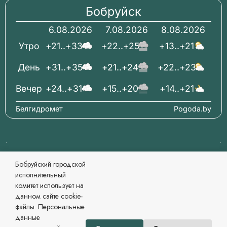
Бобруйск
6.08.2026
7.08.2026
8.08.2026
Утро
+21..+33
+22..+25
+13..+21
День
+31..+35
+21..+24
+22..+23
Вечер
+24..+31
+15..+20
+14..+21
Белгидромет
Pogoda.by
© 2006-2026 Бобруйский городской исполнительный
Бобруйский городской
комитет Официальный сайт
исполнительный
При перепечатке материалов ссылка обязательна.
комитет использует на
Разработка и сопровождение
данном сайте cookie-
Могилевский региональный информационный центр
файлы. Персональные
Сайт зарегистрирован в Государственном регистре
данные
информационных ресурсов Республики Беларусь. №