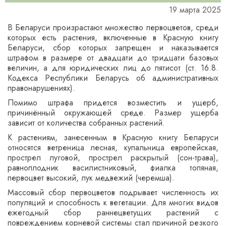
19 марта 2025
В Беларуси произрастают множество первоцветов, среди
которых есть растения, включенные в Красную книгу
Беларуси, сбор которых запрещен и наказывается
штрафом в размере от двадцати до тридцати базовых
величин, а для юридических лиц до пятисот (ст. 16.8.
Кодекса Республики Беларусь об административных
правонарушениях).
Помимо штрафа придется возместить и ущерб,
причинённый окружающей среде. Размер ущерба
зависит от количества собранных растений.
К растениям, занесенным в Красную книгу Беларуси
относятся ветреница лесная, купальница европейская,
прострел луговой, прострел раскрытый (сон-трава),
равноплодник василистниковый, фиалка топяная,
первоцвет высокий, лук медвежий (черемша).
Массовый сбор первоцветов подрывает численность их
популяций и способность к вегетации. Для многих видов
ежегодный сбор раннецветущих растений с
повреждением корневой системы стал причиной резкого