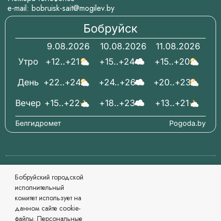
e-mail:
bobruisk-sait@mogilev.by
Бобруйск
9.08.2026
10.08.2026
11.08.2026
Утро
+12..+21
+15..+24
+15..+20
День
+22..+24
+24..+26
+20..+23
Вечер
+15..+22
+18..+23
+13..+21
Белгидромет
Pogoda.by
© 2006-2026 Бобруйский городской исполнительный
Бобруйский городской
комитет Официальный сайт
исполнительный
При перепечатке материалов ссылка обязательна.
комитет использует на
Разработка и сопровождение
данном сайте cookie-
Могилевский региональный информационный центр
файлы. Персональные