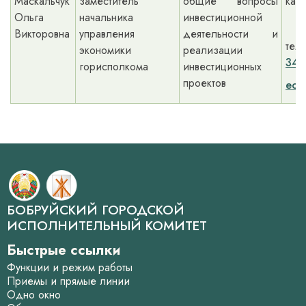
Маскальчук
заместитель
общие вопросы
каб
Ольга
начальника
инвестиционной
Викторовна
управления
деятельности и
тел.
экономики
реализации
34
горисполкома
инвестиционных
проектов
eco
БОБРУЙСКИЙ ГОРОДСКОЙ
ИСПОЛНИТЕЛЬНЫЙ КОМИТЕТ
Быстрые ссылки
Функции и режим работы
Приемы и прямые линии
Одно окно