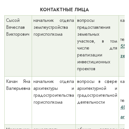
КОНТАКТНЫЕ ЛИЦА
Сысой
начальник отдела
вопросы
каб
Вячеслав
землеустройства
предоставления
Викторович
горисполкома
земельных
тел.
участков, в том
55
числе для
реализации
zem
инвестиционных
проектов
Качан Яна
начальник отдела
вопросы в сфере
каб
Валерьевна
архитектуры и
архитектурной и
градостроительства
градостроительной
тел.
горисполкома
деятельности
48
arc