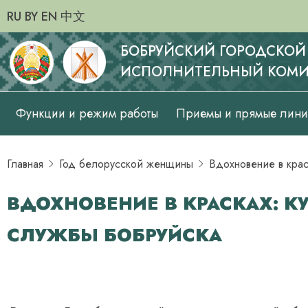
RU
BY
EN
中文
БОБРУЙСКИЙ ГОРОДСКОЙ
ИСПОЛНИТЕЛЬНЫЙ КОМИ
Основная
Функции и режим работы
Приемы и прямые лин
навигация
Главная
Год белорусской женщины
Вдохновение в крас
ВДОХНОВЕНИЕ В КРАСКАХ: К
СЛУЖБЫ БОБРУЙСКА