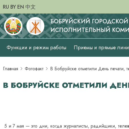
RU
BY
EN
中文
БОБРУЙСКИЙ ГОРОДСКОЙ
ИСПОЛНИТЕЛЬНЫЙ КОМИ
Основная
Функции и режим работы
Приемы и прямые лин
навигация
Главная
Фотофакт
В Бобруйске отметили День печати, 
В БОБРУЙСКЕ ОТМЕТИЛИ ДЕНЬ
5 и 7 мая — это дни, когда журналисты, радийщики, теле