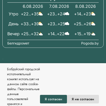
6.08.2026
7.08.2026
8.08.2026
Утро
+22..+35
+23..+24
+14..+23
День
+33..+39
+23..+25
+25..+26
Вечер
+25..+32
+14..+22
+15..+19
Белгидромет
Pogoda.by
© 2006-2026 Бобруйский городской исполнительный
Бобруйский городской
комитет Официальный сайт
исполнительный
При перепечатке материалов ссылка обязательна.
комитет использует на
Разработка и сопровождение
данном сайте cookie-
Могилевский региональный информационный центр
файлы. Персональные
Сайт зарегистрирован в Государственном регистре
данные
информационных ресурсов Республики Беларусь. №
пользователей
Я согласен
Я не согласен
7822542479 от 09.04.2025г.
хранятся и
Политика в области обработки персональных данных