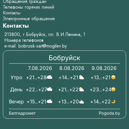
Обращения граждан
Телефоны горячих линий
Контакты
Электронные обращения
Контакты
213800, г.Бобруйск, пл. В.И.Ленина, 1
Номера телефонов
e-mail:
bobruisk-sait@mogilev.by
Бобруйск
7.08.2026
8.08.2026
9.08.2026
Утро
+21..+28
+14..+21
+13..+21
День
+22..+27
+21..+22
+23..+24
Вечер
+15..+21
+13..+20
+14..+22
Белгидромет
Pogoda.by