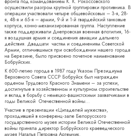
фронта под командованием К. К. Рокоссовского
осуществили разгром крупной группировки противника. В
операции участвовали четыре общевойсковых – 3-я, 28-
я, 48-я и 65-я – армии, 9-й и 1-й гвардейский танковые
корпуса, конно-механизированная группа. Наступление
также поддерживали Днепровская военная флотилия, 16-
я воздушная армия и соединения авиации дальнего
действия. Двадцати частям и соединениям Советской
Армии, отличившимся при освобождении нашего города
на Березине, было присвоено почетное наименование
Бобруйских.
К 600-летию города в 1987 году Указом Президиума
Верховного Совета СССР Бобруйск был награжден
орденом Трудового Красного Знамени – за успехи,
достигнутые в хозяйственном и культурном строительстве
и вклад в борьбу с немецко-фашистскими захватчиками в
годы Великой Отечественной войны…
Участие в презентации «Цитаделей мужества»,
проходившей в конференц-зале Белорусского
государственного музея истории Великой Отечественной
войны приняла директор Бобруйского краеведческого
музея Наталья Петровна Артемчик.