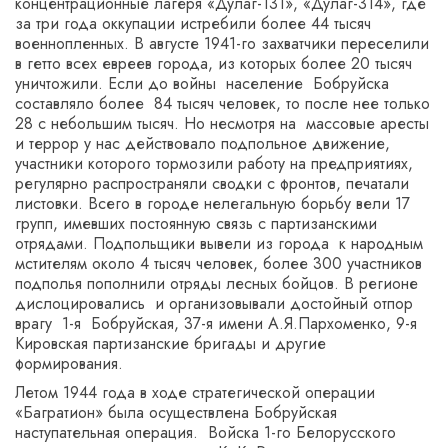
концентрационные лагеря «Дулаг-131», «Дулаг-314», где
за три года оккупации истребили более 44 тысяч
военнопленных. В августе 1941-го захватчики переселили
в гетто всех евреев города, из которых более 20 тысяч
уничтожили. Если до войны население Бобруйска
составляло более 84 тысяч человек, то после нее только
28 с небольшим тысяч. Но несмотря на массовые аресты
и террор у нас действовало подпольное движение,
участники которого тормозили работу на предприятиях,
регулярно распространяли сводки с фронтов, печатали
листовки. Всего в городе нелегальную борьбу вели 17
групп, имевших постоянную связь с партизанскими
отрядами. Подпольщики вывели из города к народным
мстителям около 4 тысяч человек, более 300 участников
подполья пополнили отряды лесных бойцов. В регионе
дислоцировались и организовывали достойный отпор
врагу 1-я Бобруйская, 37-я имени А.Я.Пархоменко, 9-я
Кировская партизанские бригады и другие
формирования.
Летом 1944 года в ходе стратегической операции
«Багратион» была осуществлена Бобруйская
наступательная операция. Войска 1-го Белорусского