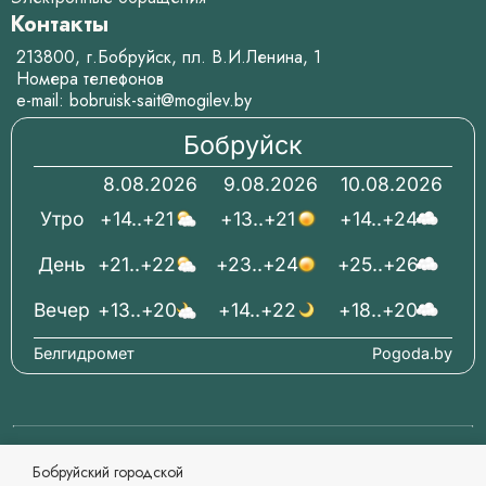
Контакты
213800, г.Бобруйск, пл. В.И.Ленина, 1
Номера телефонов
e-mail:
bobruisk-sait@mogilev.by
Бобруйск
8.08.2026
9.08.2026
10.08.2026
Утро
+14..+21
+13..+21
+14..+24
День
+21..+22
+23..+24
+25..+26
Вечер
+13..+20
+14..+22
+18..+20
Белгидромет
Pogoda.by
© 2006-2026 Бобруйский городской исполнительный
Бобруйский городской