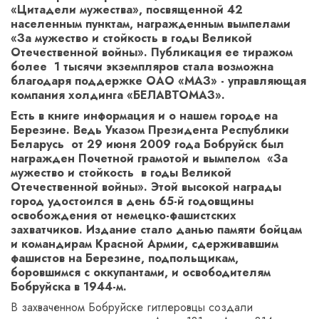
«Цитадели мужества», посвященной 42
населенным пунктам, награжденным вымпелами
«За мужество и стойкость в годы Великой
Отечественной войны». Публикация ее тиражом
более 1 тысячи экземпляров стала возможна
благодаря поддержке ОАО «МАЗ» - управляющая
компания холдинга «БЕЛАВТОМАЗ».
Есть в книге информация и о нашем городе на
Березине. Ведь Указом Президента Республики
Беларусь от 29 июня 2009 года Бобруйск был
награжден Почетной грамотой и вымпелом «За
мужество и стойкость в годы Великой
Отечественной войны». Этой высокой награды
город удостоился в день 65-й годовщины
освобождения от немецко-фашистских
захватчиков. Издание стало данью памяти бойцам
и командирам Красной Армии, сдерживавшим
фашистов на Березине, подпольщикам,
боровшимся с оккупантами, и освободителям
Бобруйска в 1944-м.
В захваченном Бобруйске гитлеровцы создали